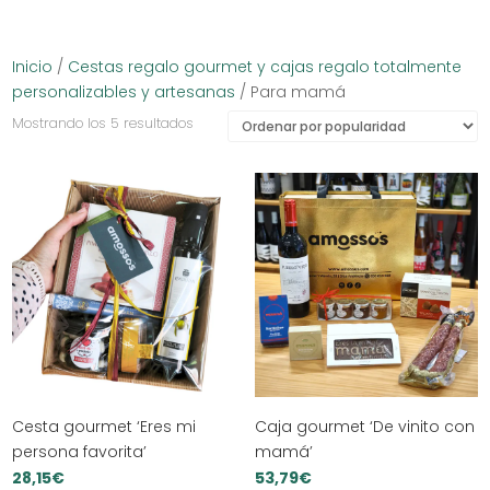
Inicio
/
Cestas regalo gourmet y cajas regalo totalmente
personalizables y artesanas
/ Para mamá
Ordenado
Mostrando los 5 resultados
por
popularidad
Cesta gourmet ‘Eres mi
Caja gourmet ‘De vinito con
persona favorita’
mamá’
28,15
€
53,79
€