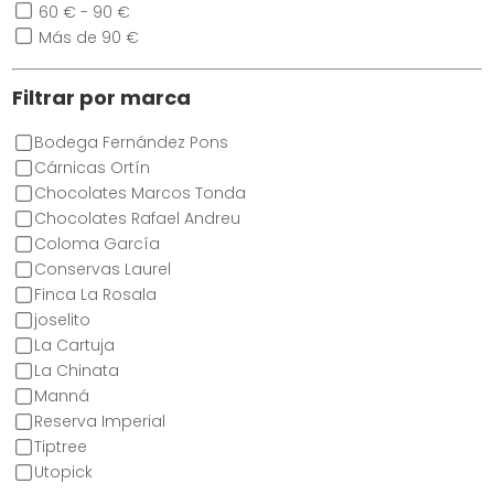
60 € - 90 €
Más de 90 €
Filtrar por marca
Bodega Fernández Pons
Cárnicas Ortín
Chocolates Marcos Tonda
Chocolates Rafael Andreu
Coloma García
Conservas Laurel
Finca La Rosala
joselito
La Cartuja
La Chinata
Manná
Reserva Imperial
Tiptree
Utopick