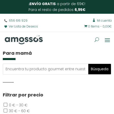
¡
ENVÍO GRATIS
a partir de 69€!
Para el resto de pedidos
6,95€
656 616 929
Mi cuenta

Ver Lista de Deseos
0 Items
-
0,00
€

Para mamá
Filtrar por precio
0 € - 30 €
30 € - 60 €