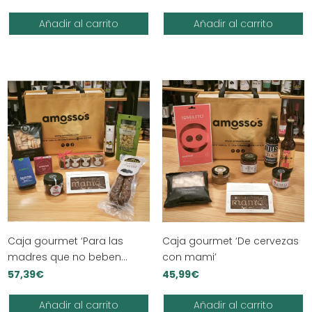
Añadir al carrito
Añadir al carrito
Caja gourmet ‘Para las
Caja gourmet ‘De cervezas
madres que no beben
con mami’
alcohol’
57,39
€
45,99
€
Añadir al carrito
Añadir al carrito