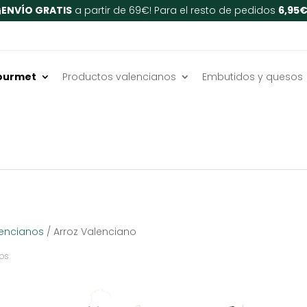
¡
ENVÍO GRATIS
a partir de 69€! Para el resto de pedidos
6,95
ourmet
Productos valencianos
Embutidos y quesos
lencianos
/ Arroz Valenciano
Ordenado
dos
por
popularidad