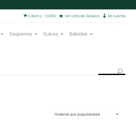
€
0 Items
-
0,00
€
Ver Lista de Deseos
Mi cuenta


Despensa
Dulces
Bebidas