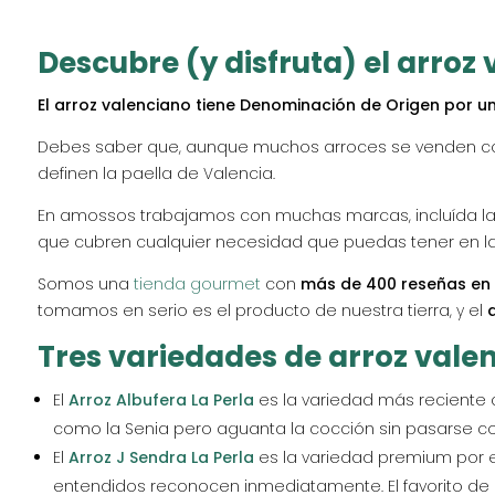
Descubre (y disfruta) el arroz
El arroz valenciano tiene Denominación de Origen por u
Debes saber que, aunque muchos arroces se venden como 
definen la paella de Valencia.
En amossos trabajamos con muchas marcas, incluída la 
que cubren cualquier necesidad que puedas tener en la
Somos una
tienda gourmet
con
más de 400 reseñas en 
tomamos en serio es el producto de nuestra tierra, y el
Tres variedades de arroz val
El
Arroz Albufera La Perla
es la variedad más reciente 
como la Senia pero aguanta la cocción sin pasarse c
El
Arroz J Sendra La Perla
es la variedad premium por ex
entendidos reconocen inmediatamente. El favorito de 