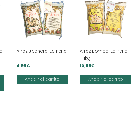
a’
Arroz J Sendra ‘La Perla’
Arroz Bomba ‘La Perla’
– 1kg-
4,95
€
10,95
€
Este
Añadir al carrito
Añadir al carrito
s:
producto
tiene
múltiples
variantes.
Las
opciones
se