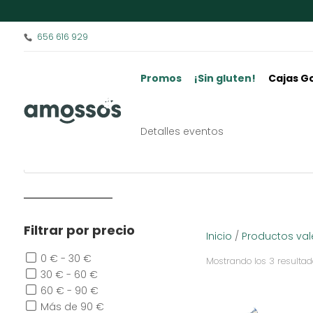
656 616 929
Promos
¡Sin gluten!
Cajas G
Arroz Valenciano
Detalles eventos
Filtrar por precio
Inicio
/
Productos va
0 € - 30 €
Mostrando los 3 resulta
30 € - 60 €
60 € - 90 €
Más de 90 €