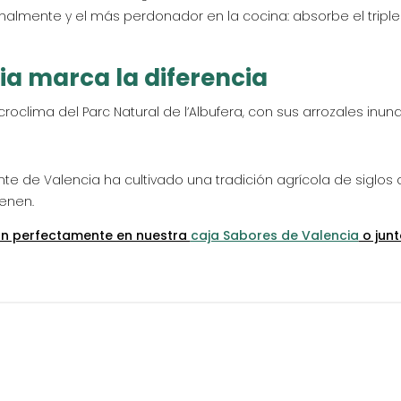
almente y el más perdonador en la cocina: absorbe el triple
ia marca la diferencia
croclima del Parc Natural de l’Albufera, con sus arrozales inund
te de Valencia ha cultivado una tradición agrícola de siglos
enen.
jan perfectamente en nuestra
caja Sabores de Valencia
o junt