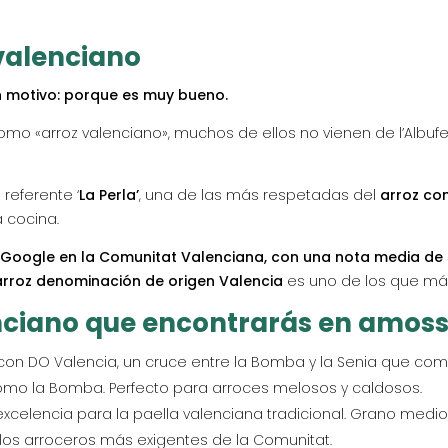
pueden
elegir
 valenciano
en
la
n motivo: porque es muy bueno.
página
de
«arroz valenciano», muchos de ellos no vienen de l’Albufer
producto
referente ‘
La Perla’
, una de las más respetadas del
arroz co
 cocina.
Google en la Comunitat Valenciana, con una nota media de 
arroz denominación de origen Valencia
es uno de los que má
enciano que encontrarás en amos
con DO Valencia, un cruce entre la Bomba y la Senia que com
omo la Bomba. Perfecto para arroces melosos y caldosos.
celencia para la paella valenciana tradicional. Grano medio
los arroceros más exigentes de la Comunitat.