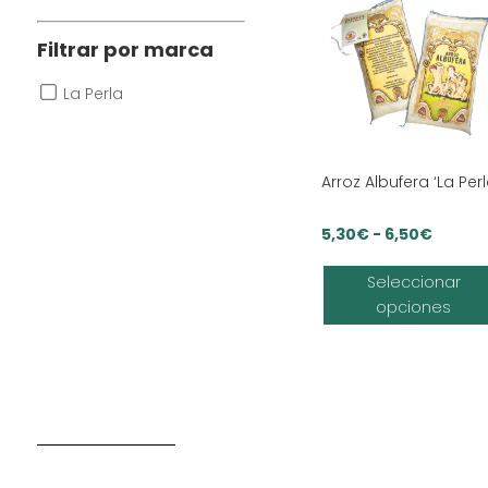
Filtrar por marca
La Perla
Arroz Albufera ‘La Perl
Rango
5,30
€
-
6,50
€
de
Seleccionar
precio
opciones
desde
5,30€
hasta
6,50€