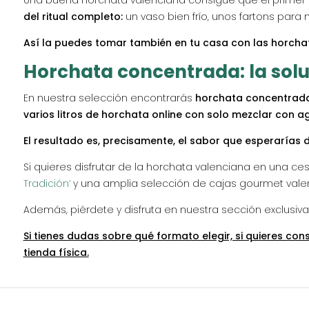
Una buena horchata valenciana consigue que el primer sor
del ritual completo:
un vaso bien frío, unos fartons para
Así la puedes tomar también en tu casa con las horch
Horchata concentrada: la sol
En nuestra selección encontrarás
horchata concentrada
varios litros de horchata online con solo mezclar con ag
El resultado es, precisamente, el sabor que esperarías 
Si quieres disfrutar de la horchata valenciana en una
Tradición’
y una amplia selección de cajas gourmet vale
Además, piérdete y disfruta en nuestra sección exclusiv
Si tienes dudas sobre qué formato elegir, si quieres con
tienda física.