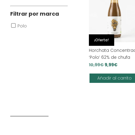
Filtrar por marca
Polo
¡Oferta!
Horchata Concentra
‘Polo’ 62% de chufa
El
El
10,99
€
9,99
€
precio
precio
Añadir al carrito
original
actual
era:
es:
10,99€.
9,99€.