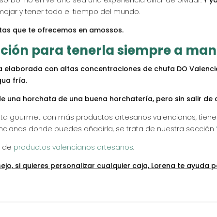
bo frío en verano sea una experiencia difícil de olvidar.
Y y
 mojar y tener todo el tiempo del mundo.
atas que te ofrecemos en amossos.
ución para tenerla siempre a ma
 elaborada con altas concentraciones de chufa DO Valenci
ua fría.
de una horchata de una buena horchatería, pero sin salir de 
 cesta gourmet con más productos artesanos valencianos, tie
ncianas donde puedes añadirla, se trata de nuestra sección
a de
productos valencianos artesanos
.
sejo, si quieres personalizar cualquier caja, Lorena te ayuda