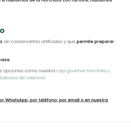
a si hablamos de la horchata con fartons, hablamos
no
a
, sin conservantes artificiales y que
permite preparar
casa.
nes opciones como nuestra
caja gourmet ‘Horchata y
‘Sabores de Valencia’
.
 por WhatsApp, por teléfono, por email o en nuestra