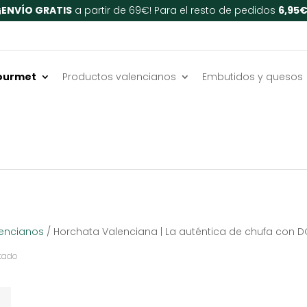
¡
ENVÍO GRATIS
a partir de 69€! Para el resto de pedidos
6,95
ourmet
Productos valencianos
Embutidos y quesos
ntica de chufa con DO
lencianos
/ Horchata Valenciana | La auténtica de chufa con 
tado