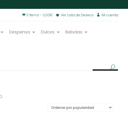
€
0 Items
-
0,00
€
Ver Lista de Deseos
Mi cuenta


Despensa
Dulces
Bebidas
DO