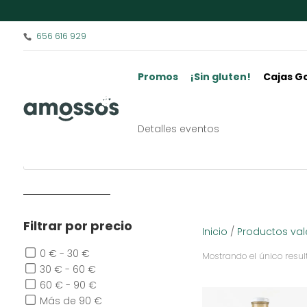
656 616 929
Promos
¡Sin gluten!
Cajas G
Horchata Valenciana | La auté
Detalles eventos
Filtrar por precio
Inicio
/
Productos va
0 € - 30 €
Mostrando el único resul
30 € - 60 €
60 € - 90 €
Más de 90 €