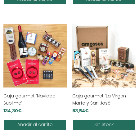
original
actual
era:
es:
35,15€.
34,95€.
Caja gourmet ‘Navidad
Caja gourmet ‘La Virgen
Sublime’
María y San José’
134,30
€
63,54
€
Añadir al carrito
Sin Stock