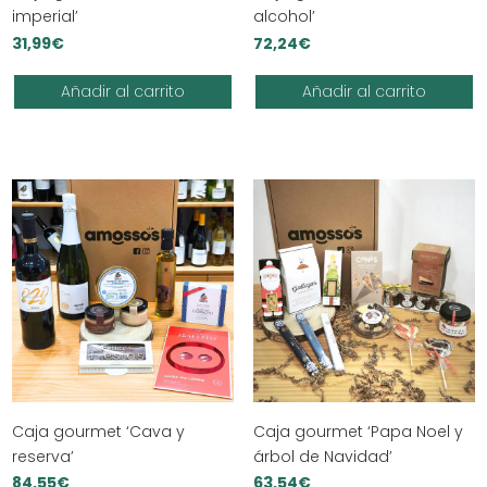
imperial’
alcohol’
31,99
€
72,24
€
Añadir al carrito
Añadir al carrito
Caja gourmet ‘Cava y
Caja gourmet ‘Papa Noel y
reserva’
árbol de Navidad’
84,55
€
63,54
€