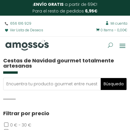
¡
ENVÍO GRATIS
a partir de 69€!
Para el resto de pedidos
6,95€
656 616 929
Mi cuenta

Ver Lista de Deseos
0 Items
-
0,00
€

Cestas de Navidad gourmet totalmente
artesanas
Filtrar por precio
0 € - 30 €