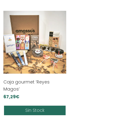
Caja gourmet ‘Reyes
Magos’
67,29
€
Sin Stock