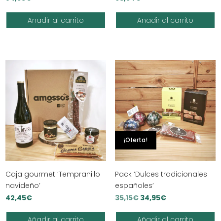
Añadir al carrito
Añadir al carrito
¡Oferta!
Caja gourmet ‘Tempranillo
Pack ‘Dulces tradicionales
navideño’
españoles’
El
El
42,45
€
35,15
€
34,95
€
precio
precio
Añadir al carrito
Añadir al carrito