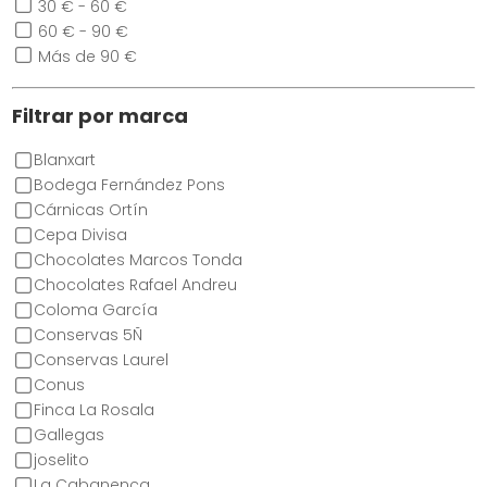
30 € - 60 €
60 € - 90 €
Más de 90 €
Filtrar por marca
Blanxart
Bodega Fernández Pons
Cárnicas Ortín
Cepa Divisa
Chocolates Marcos Tonda
Chocolates Rafael Andreu
Coloma García
Conservas 5Ñ
Conservas Laurel
Conus
Finca La Rosala
Gallegas
joselito
La Cabanenca