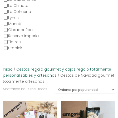
La Chinata
La Colmena
Lynus
Manná
Obrador Real
Reserva Imperial
Tiptree
Utopick
Inicio
/
Cestas regalo gourmet y cajas regalo totalmente
personalizables y artesanas
/ Cestas de Navidad gourmet
totalmente artesanas
Ordenado
Mostrando los 17 resultados
por
popularidad