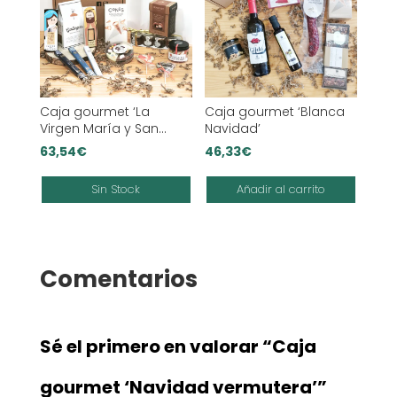
Caja gourmet ‘La
Caja gourmet ‘Blanca
Virgen María y San
Navidad’
José’
63,54
€
46,33
€
Sin Stock
Añadir al carrito
Comentarios
Sé el primero en valorar “Caja
gourmet ‘Navidad vermutera’”