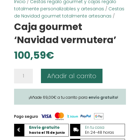
Inicio
/
Cestas regalo gourmet y cajas regalo
totalmente personalizables y artesanas
/
Cestas
de Navidad gourmet totalmente artesanas
/
Caja gourmet
‘Navidad vermutera’
100,59
€
Caja
Añadir al carrito
gourmet
'Navidad
vermutera'
¡Añade
69,00
€
a tu carrito para
envío gratuito
!
cantidad
Pago seguro
Envío gratuito
En tu casa


En 24-48 horas
hasta el 15 de junio