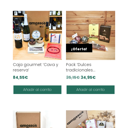
¡Oferta!
Caja gourmet ‘Cava y
Pack ‘Dulces
reserva’
tradicionales
españoles’
El
El
84,55
€
35,15
€
34,95
€
precio
precio
Añadir al carrito
Añadir al carrito
original
actual
era:
es:
35,15€.
34,95€.