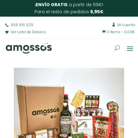
¡
ENVÍO GRATIS
a partir de 69€!
Para el resto de pedidos
6,95€
656 616 929
Mi cuenta

Ver Lista de Deseos
0 Items
-
0,00
€
