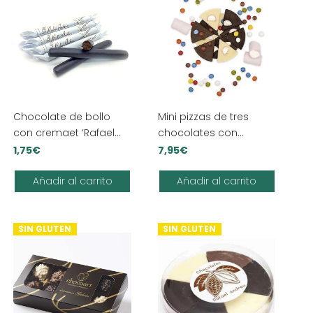
Chocolate de bollo
Mini pizzas de tres
con cremaet ‘Rafael
chocolates con
Andreu’
Lacasitos y nubes
1,75
€
7,95
€
Añadir al carrito
Añadir al carrito
SIN GLUTEN
SIN GLUTEN