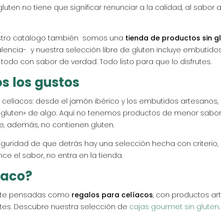
gluten no tiene que significar renunciar a la calidad, al sab
estro catálogo también somos una
tienda de productos sin gl
encia- y nuestra selección libre de gluten incluye embutidos
todo con sabor de verdad. Todo listo para que lo disfrutes.
s los gustos
elíacos: desde el jamón ibérico y los embutidos artesanos,
in gluten» de algo. Aquí no tenemos productos de menor sabor
, además, no contienen gluten.
guridad de que detrás hay una selección hecha con criterio, e
ce el sabor, no entra en la tienda.
íaco?
ente pensadas como
regalos para celíacos
, con productos ar
entes. Descubre nuestra selección de
cajas gourmet sin gluten
.