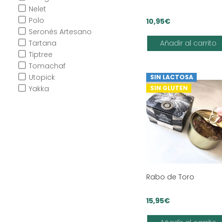
Nelet
Polo
10,95
€
Seronés Artesano
Añadir al carrito
Tartana
Tiptree
Tomachaf
Utopick
SIN LACTOSA
SIN GLUTEN
Yakka
Rabo de Toro
15,95
€