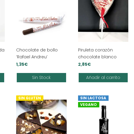
da
Chocolate de bollo
Piruleta corazón
‘Rafael Andreu’
chocolate blanco
1,35
€
2,85
€
Sin Stock
Añadir al carrito
SIN GLUTEN
SIN LACTOSA
VEGANO