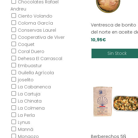
Chocolates Rafael
Andreu
Ciento Volando
Coloma García
Ventresca de bonito
Conservas Laurel
del norte en aceite d
Cooperativa de Viver
oliva
10,95
€
Coquet
Coral Duero
Sin Stock
Dehesa El Carrascal
Embuastur
Guilella Agrícola
joselito
La Cabanenca
La Cartuja
La Chinata
La Colmena
La Perla
Lynus
Manná
Berberechos 5Ñ
Mongozo