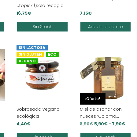
Utopick (sólo recogida
EN TIENDA)
16,75
€
7,15
€
Sin Stock
Añadir al carrito
SIN LACTOSA
SIN GLUTEN
ECO
VEGANO
¡Oferta!
Sobrasada vegana
Miel de azahar con
ecológica
nueces ‘Coloma
García’
Rang
4,40
€
8,90
€
5,90
€
-
7,90
€
de