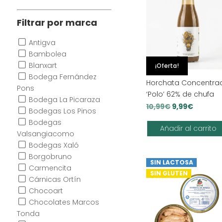
Filtrar por marca
Antigva
Bambolea
Blanxart
¡Oferta!
Bodega Fernández
Horchata Concentra
Pons
‘Polo’ 62% de chufa
Bodega La Picaraza
El
El
10,99
€
9,99
€
Bodegas Los Pinos
precio
precio
Bodegas
Añadir al carrito
original
actual
Valsangiacomo
era:
es:
Bodegas Xaló
Borgobruno
10,99€.
9,99€.
SIN LACTOSA
Carmencita
SIN GLUTEN
Cárnicas Ortín
Chocoart
Chocolates Marcos
Tonda