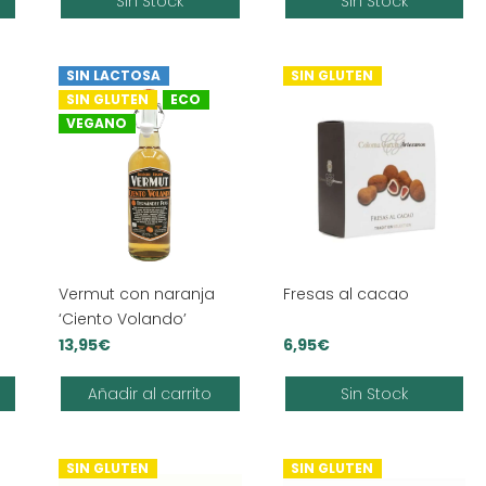
Sin Stock
Sin Stock
preci
desd
5,90
SIN LACTOSA
SIN GLUTEN
hast
SIN GLUTEN
ECO
7,90
VEGANO
Vermut con naranja
Fresas al cacao
‘Ciento Volando’
13,95
€
6,95
€
Añadir al carrito
Sin Stock
SIN GLUTEN
SIN GLUTEN