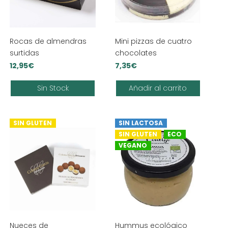
Rocas de almendras
Mini pizzas de cuatro
surtidas
chocolates
12,95
€
7,35
€
Sin Stock
Añadir al carrito
SIN GLUTEN
SIN LACTOSA
SIN GLUTEN
ECO
VEGANO
Nueces de
Hummus ecológico