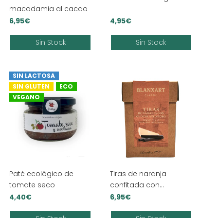
macadamia al cacao
6,95
€
4,95
€
Sin Stock
Sin Stock
SIN LACTOSA
SIN GLUTEN
ECO
VEGANO
Paté ecológico de
Tiras de naranja
tomate seco
confitada con
chocolate negro
o
4,40
€
6,95
€
‘Blanxart’