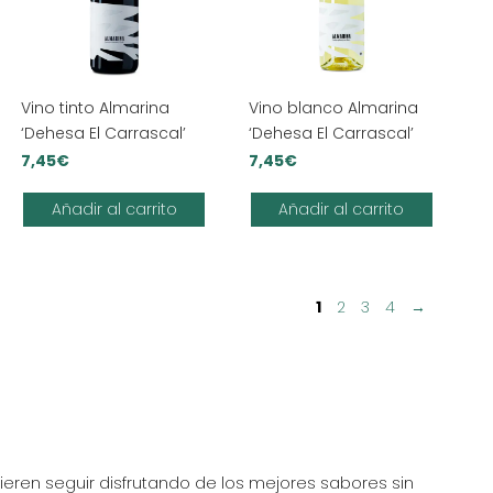
Vino tinto Almarina
Vino blanco Almarina
‘Dehesa El Carrascal’
‘Dehesa El Carrascal’
7,45
€
7,45
€
Añadir al carrito
Añadir al carrito
1
2
3
4
→
eren seguir disfrutando de los mejores sabores sin