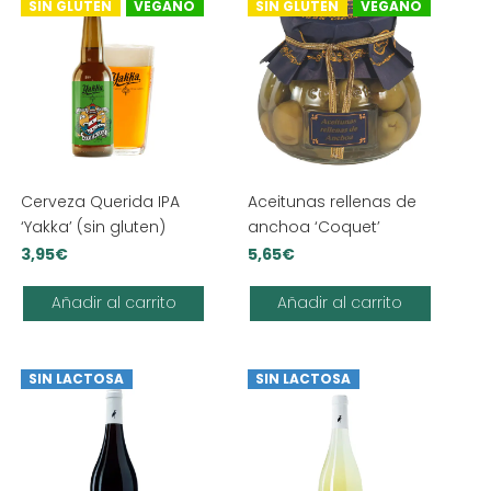
SIN GLUTEN
VEGANO
SIN GLUTEN
VEGANO
Cerveza Querida IPA
Aceitunas rellenas de
‘Yakka’ (sin gluten)
anchoa ‘Coquet’
3,95
€
5,65
€
Añadir al carrito
Añadir al carrito
SIN LACTOSA
SIN LACTOSA