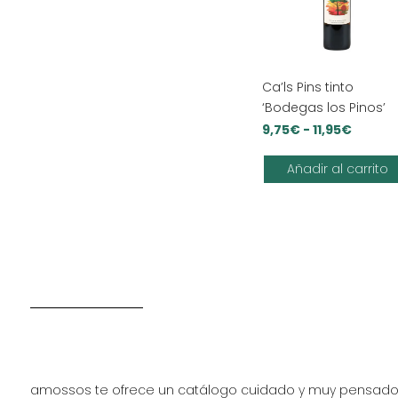
Ca’ls Pins tinto
‘Bodegas los Pinos’
Rango
9,75
€
-
11,95
€
de
Añadir al carrito
precio
desde
9,75€
hasta
11,95€
amossos te ofrece un catálogo cuidado y muy pensad