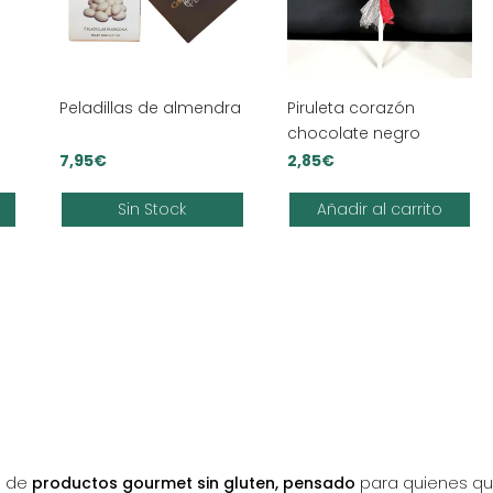
Peladillas de almendra
Piruleta corazón
chocolate negro
7,95
€
2,85
€
Sin Stock
Añadir al carrito
s:
o de
productos gourmet sin gluten, pensado
para quienes qui