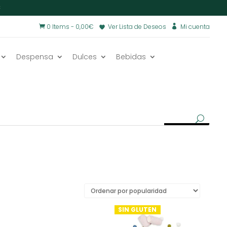
€
0 Items
-
0,00
€
Ver Lista de Deseos
Mi cuenta


Despensa
Dulces
Bebidas
SIN GLUTEN