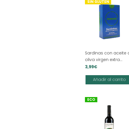
SIN GLUTEN
Sardinas con aceite 
oliva virgen extra
Manná
3,99
€
Añadir al carrito
ECO