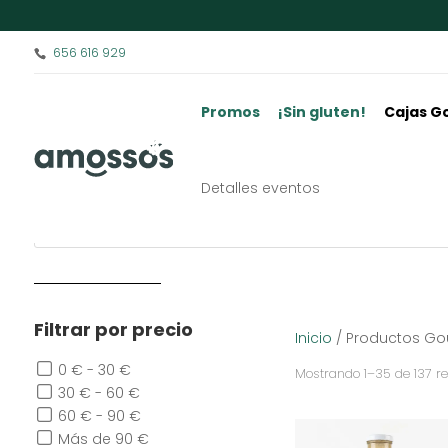
656 616 929
Promos
¡Sin gluten!
Cajas G
Productos Gourmet sin gluten
Detalles eventos
Filtrar por precio
Inicio
/ Productos Gou
0 € - 30 €
Mostrando 1–35 de 137 r
30 € - 60 €
60 € - 90 €
Más de 90 €