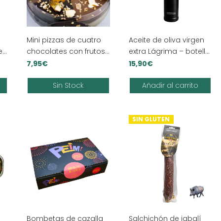
Mini pizzas de cuatro
Aceite de oliva virgen
e
chocolates con frutos
extra Lágrima – botella
secos y frutas
500ml.
7,95
€
15,90
€
deshidratadas
Sin Stock
Añadir al carrito
SIN GLUTEN
Bombetas de cazalla
Salchichón de jabalí