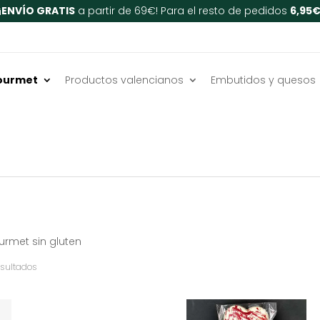
¡
ENVÍO GRATIS
a partir de 69€! Para el resto de pedidos
6,95
ourmet
Productos valencianos
Embutidos y quesos
rmet sin gluten
Ordenado
esultados
por
popularidad