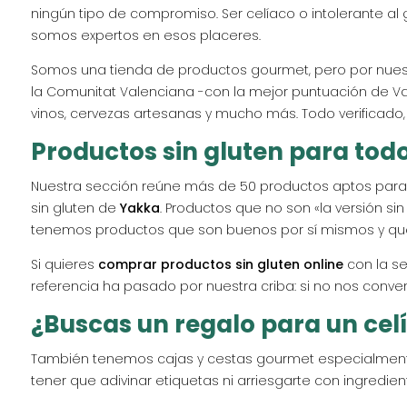
ningún tipo de compromiso. Ser celíaco o intolerante al 
somos expertos en esos placeres.
Somos una tienda de productos gourmet, pero por nu
la Comunitat Valenciana -con la mejor puntuación de Val
vinos, cervezas artesanas y mucho más. Todo verificado, 
Productos sin gluten para todo
Nuestra sección reúne más de 50 productos aptos para c
sin gluten de
Yakka
. Productos que no son «la versión s
tenemos productos que son buenos por sí mismos y que
Si quieres
comprar productos sin gluten online
con la se
referencia ha pasado por nuestra criba: si no nos conven
¿Buscas un regalo para un cel
También tenemos cajas y cestas gourmet especialm
tener que adivinar etiquetas ni arriesgarte con ingredi