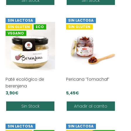
Sin Stock
Sin Stock
os:
e
€
SIN LACTOSA
SIN LACTOSA
a
SIN GLUTEN
ECO
SIN GLUTEN
€
VEGANO
Paté ecológico de
Pericana ‘Tomachaf’
berenjena
3,90
€
5,45
€
Sin Stock
Añadir al carrito
SIN LACTOSA
SIN LACTOSA