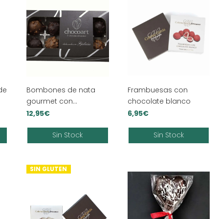
de
Bombones de nata
Frambuesas con
gourmet con
chocolate blanco
cobertura de
12,95
€
6,95
€
chocolate o cobertura
Sin Stock
Sin Stock
de leche
SIN GLUTEN