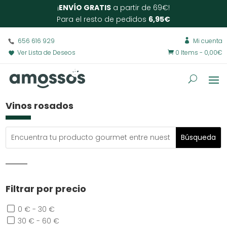
¡
ENVÍO GRATIS
a partir de 69€!
Para el resto de pedidos
6,95€
656 616 929
Mi cuenta

Ver Lista de Deseos
0 Items
-
0,00
€

Vinos rosados
Filtrar por precio
0 € - 30 €
30 € - 60 €