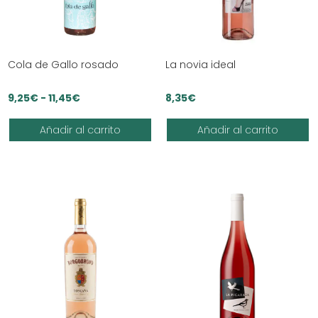
Cola de Gallo rosado
La novia ideal
Rango
9,25
€
-
11,45
€
8,35
€
de
Añadir al carrito
Añadir al carrito
precios:
desde
9,25€
hasta
11,45€