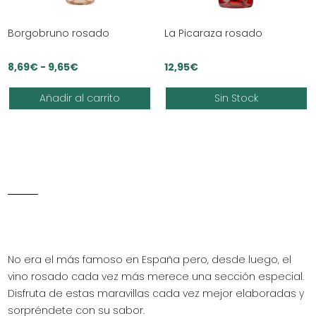
Borgobruno rosado
La Picaraza rosado
Rango
8,69
€
-
9,65
€
12,95
€
de
Añadir al carrito
Sin Stock
precios:
desde
8,69€
hasta
9,65€
No era el más famoso en España pero, desde luego, el
vino rosado cada vez más merece una sección especial.
Disfruta de estas maravillas cada vez mejor elaboradas y
sorpréndete con su sabor.