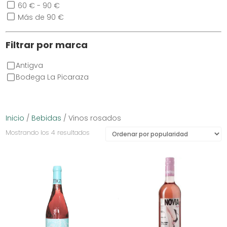
60 € - 90 €
Más de 90 €
Filtrar por marca
Antigva
Bodega La Picaraza
Inicio
/
Bebidas
/ Vinos rosados
Ordenado
Mostrando los 4 resultados
por
popularidad