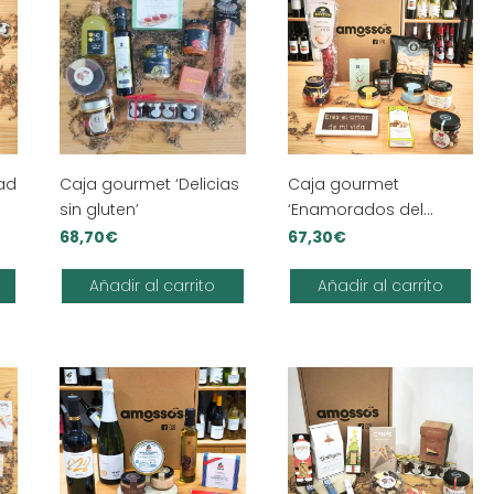
ad
Caja gourmet ‘Delicias
Caja gourmet
sin gluten’
‘Enamorados del
vermut’
68,70
€
67,30
€
Añadir al carrito
Añadir al carrito