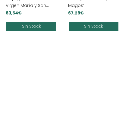
Virgen María y San
Magos’
José’
63,54
€
67,29
€
Sin Stock
Sin Stock