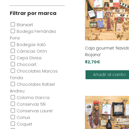
Filtrar por marca
Blanxart
Bodega Fernández
Pons
Bodegas Xaló
Caja gourmet ‘Navid
Cárnicas Ortín
Riojana’
Cepa Divisa
82,70
€
Chocoart
Chocolates Marcos
Añadir al carrito
Tonda
Chocolates Rafael
Andreu
Coloma García
Conservas 5Ñ
Conservas Laurel
Conus
Coquet