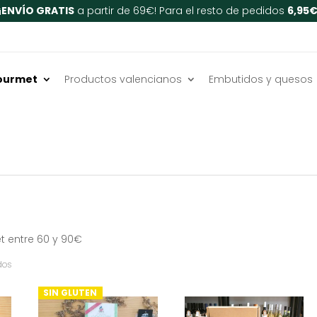
¡
ENVÍO GRATIS
a partir de 69€! Para el resto de pedidos
6,95
ourmet
Productos valencianos
Embutidos y quesos
t entre 60 y 90€
Ordenado
dos
por
SIN GLUTEN
popularidad