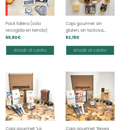
Pack fallera (sólo
Caja gourmet sin
recogida en tienda)
gluten, sin lactosa,
vegana
65,80
€
62,19
€
Añadir al carrito
Añadir al carrito
Caja gourmet ‘La
Caja gourmet ‘Reyes