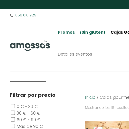
656 616 929
Promos
¡Sin gluten!
Cajas G
Cajas gourmet entre 60 y 90€
Detalles eventos
Filtrar por precio
Inicio
/ Cajas gourme
0 € - 30 €
Mostrando los 16 resulta
30 € - 60 €
60 € - 90 €
Más de 90 €