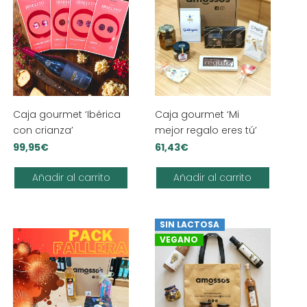
Caja gourmet ‘Ibérica
Caja gourmet ‘Mi
con crianza’
mejor regalo eres tú’
99,95
€
61,43
€
Añadir al carrito
Añadir al carrito
SIN LACTOSA
VEGANO