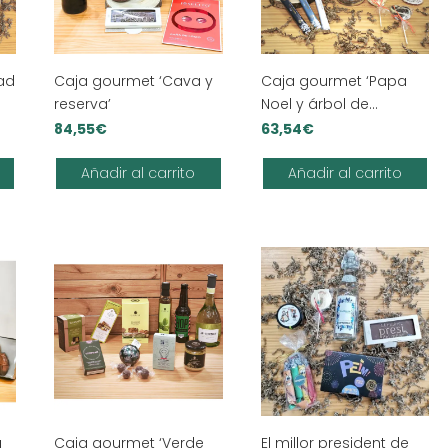
ad
Caja gourmet ‘Cava y
Caja gourmet ‘Papa
reserva’
Noel y árbol de
Navidad’
84,55
€
63,54
€
Añadir al carrito
Añadir al carrito
a
Caja gourmet ‘Verde
El millor president de