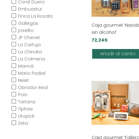
Coral Duero
Embuastur
Finca La Rosala
Gallegas
Caja gourmet ‘Navid
joselito
sin alcohol’
JP Chenet
72,24
€
La Cartuja
La Chinata
Añadir al carrito
La Colmena
Manná
Mario Padial
Nelet
Obrador Real
Polo
Tartana
Tiptree
Utopick
Zeta
Caja gourmet ‘Faller