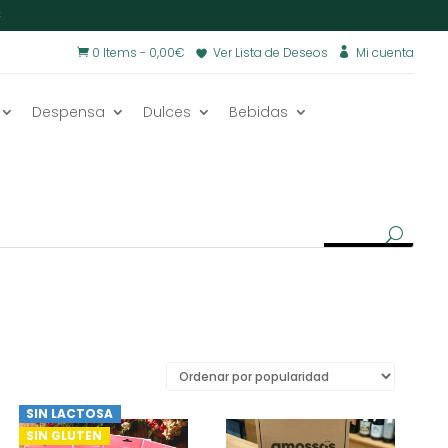
€
0 Items
-
0,00
€
Ver Lista de Deseos
Mi cuenta


Despensa
Dulces
Bebidas
SIN LACTOSA
SIN GLUTEN