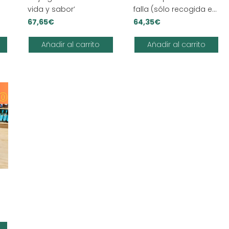
vida y sabor’
falla (sólo recogida en
tienda)
67,65
€
64,35
€
Añadir al carrito
Añadir al carrito