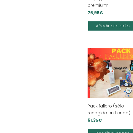
premium’
76,95
€
Añadir al carrito
Pack fallero (sólo
recogida en tienda)
61,35
€