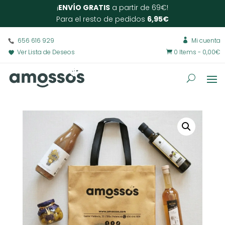
¡
ENVÍO GRATIS
a partir de 69€!
Para el resto de pedidos
6,95€
656 616 929
Mi cuenta

Ver Lista de Deseos
0 Items
-
0,00
€
