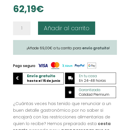
62,19
€
Caja
Añadir al carrito
gourmet
sin
gluten,
¡Añade
69,00
€
a tu carrito para
envío gratuito
!
sin
lactosa,
vegana
Pago seguro
cantidad
Envío gratuito
En tu casa


En 24-48 horas
hasta el 15 de junio
Garantizada

Calidad Premium
¿Cuántas veces has tenido que renunciar a un
buen detalle gastronómico por no saber si
encajará con las restricciones alimentarias de
quien lo recibe? Hemos preparado esta
cesta