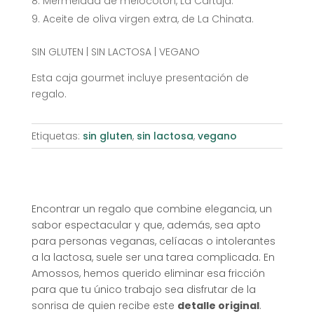
Mermelada de melocotón, La Cartuja.
Aceite de oliva virgen extra, de La Chinata.
SIN GLUTEN | SIN LACTOSA | VEGANO
Esta caja gourmet incluye presentación de
regalo.
Etiquetas:
sin gluten
,
sin lactosa
,
vegano
Encontrar un regalo que combine elegancia, un
sabor espectacular y que, además, sea apto
para personas veganas, celíacas o intolerantes
a la lactosa, suele ser una tarea complicada. En
Amossos, hemos querido eliminar esa fricción
para que tu único trabajo sea disfrutar de la
sonrisa de quien recibe este
detalle original
.