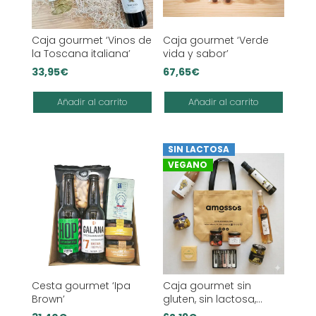
Caja gourmet ‘Vinos de
Caja gourmet ‘Verde
la Toscana italiana’
vida y sabor’
33,95
€
67,65
€
Añadir al carrito
Añadir al carrito
SIN LACTOSA
VEGANO
Cesta gourmet ‘Ipa
Caja gourmet sin
Brown’
gluten, sin lactosa,
vegana