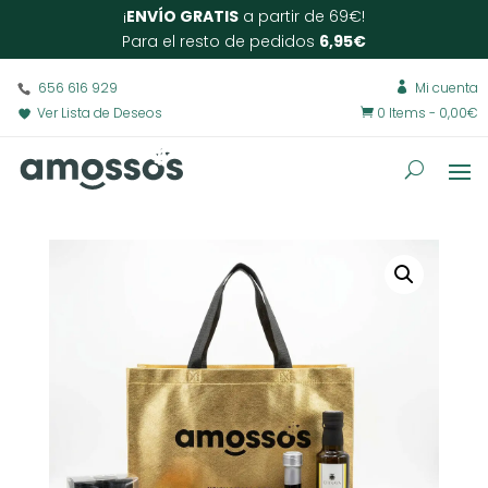
¡
ENVÍO GRATIS
a partir de 69€!
Para el resto de pedidos
6,95€
656 616 929
Mi cuenta

Ver Lista de Deseos
0 Items
-
0,00
€
