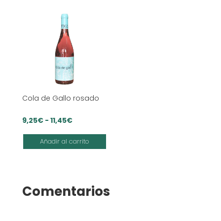
hasta
9,65€
Cola de Gallo rosado
Rango
9,25
€
-
11,45
€
de
Añadir al carrito
precios:
desde
9,25€
hasta
Comentarios
11,45€