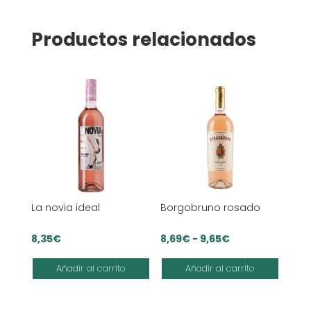
Productos relacionados
La novia ideal
Borgobruno rosado
Rango
8,35
€
8,69
€
-
9,65
€
de
Añadir al carrito
Añadir al carrito
precios:
desde
8,69€