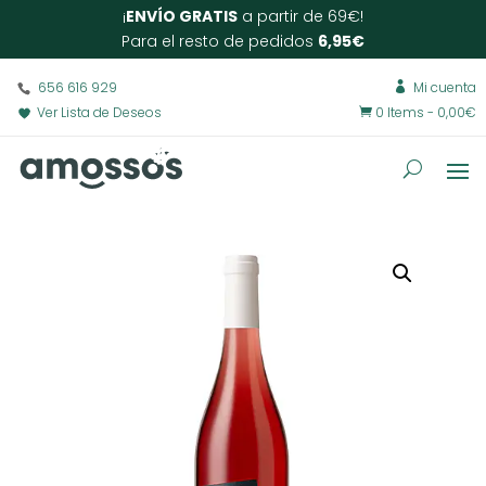
¡
ENVÍO GRATIS
a partir de 69€!
Para el resto de pedidos
6,95€
656 616 929
Mi cuenta

Ver Lista de Deseos
0 Items
-
0,00
€
