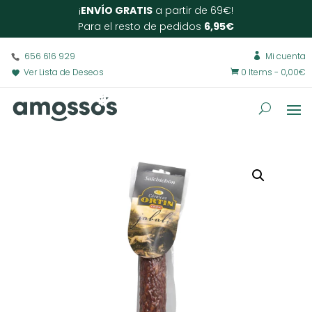
¡
ENVÍO GRATIS
a partir de 69€!
Para el resto de pedidos
6,95€
656 616 929
Mi cuenta

Ver Lista de Deseos
0 Items
-
0,00
€
