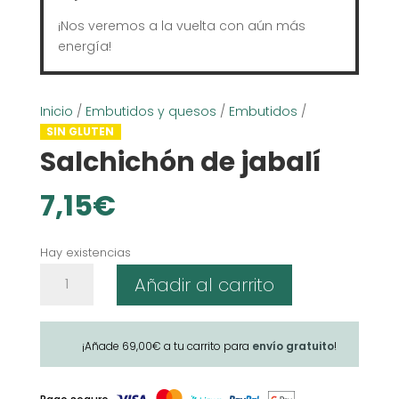
¡Nos veremos a la vuelta con aún más
energía!
Inicio
/
Embutidos y quesos
/
Embutidos
/
SIN GLUTEN
Salchichón de jabalí
7,15
€
Hay existencias
Salchichón
Añadir al carrito
de
jabalí
cantidad
¡Añade
69,00
€
a tu carrito para
envío gratuito
!