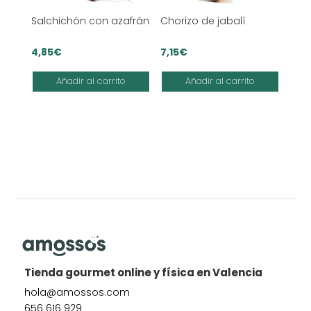
Salchichón con azafrán
Chorizo de jabalí
4,85
€
7,15
€
Añadir al carrito
Añadir al carrito
Tienda gourmet online y física en Valencia
hola@amossos.com
656 616 929