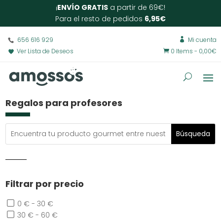
¡
ENVÍO GRATIS
a partir de 69€!
Para el resto de pedidos
6,95€
656 616 929
Mi cuenta

Ver Lista de Deseos
0 Items
-
0,00
€

Regalos para profesores
Filtrar por precio
0 € - 30 €
30 € - 60 €