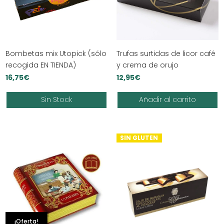
Bombetas mix Utopick (sólo
Trufas surtidas de licor café
recogida EN TIENDA)
y crema de orujo
16,75
€
12,95
€
Sin Stock
Añadir al carrito
SIN GLUTEN
¡Oferta!