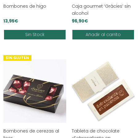
Bombones de higo
Caja gourmet ‘Gràcies’ sin
alcohol
13,95
€
96,90
€
Sin Stock
Añadir al carrito
SIN GLUTEN
Bombones de cerezas al
Tableta de chocolate
licor
«Sobresaliente en