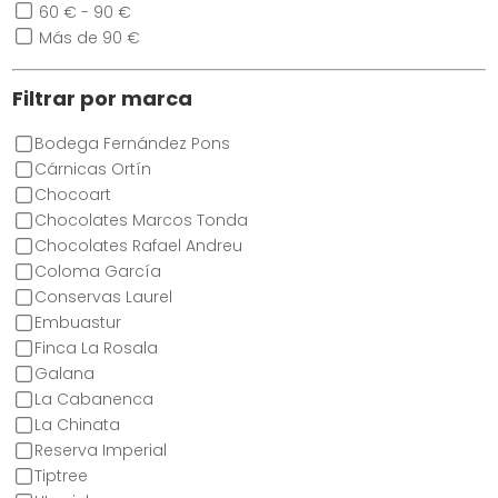
60 € - 90 €
Más de 90 €
Filtrar por marca
Bodega Fernández Pons
Cárnicas Ortín
Chocoart
Chocolates Marcos Tonda
Chocolates Rafael Andreu
Coloma García
Conservas Laurel
Embuastur
Finca La Rosala
Galana
La Cabanenca
La Chinata
Reserva Imperial
Tiptree