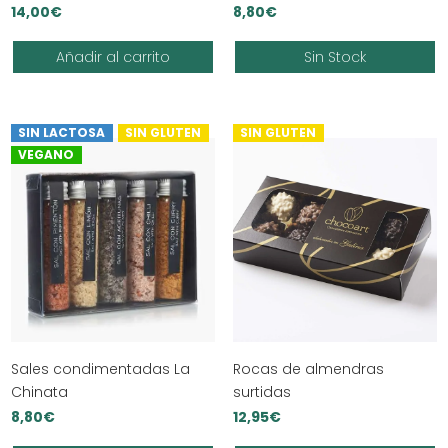
14,00
€
8,80
€
Añadir al carrito
Sin Stock
SIN LACTOSA
SIN GLUTEN
SIN GLUTEN
VEGANO
Sales condimentadas La
Rocas de almendras
Chinata
surtidas
8,80
€
12,95
€