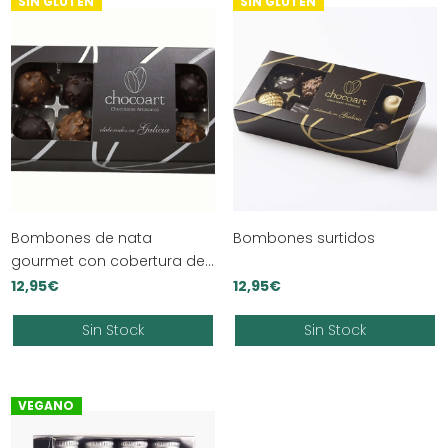
SIN GLUTEN
SIN GLUTEN
Bombones de nata
Bombones surtidos
gourmet con cobertura de
chocolate o cobertura de
12,95
€
12,95
€
leche
Sin Stock
Sin Stock
VEGANO