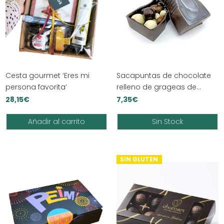
Cesta gourmet ‘Eres mi
Sacapuntas de chocolate
persona favorita’
relleno de grageas de
cacahuetes de chocolate
28,15
€
7,35
€
Añadir al carrito
Sin Stock
SIN GLUTEN