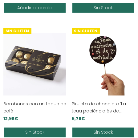
Añadir al carrito
Sin Stock
SIN GLUTEN
SIN GLUTEN
Bombones con un toque de
Piruleta de chocolate ‘La
café
teua paciència és de
matrícula’
12,95
€
6,75
€
Sin Stock
Sin Stock