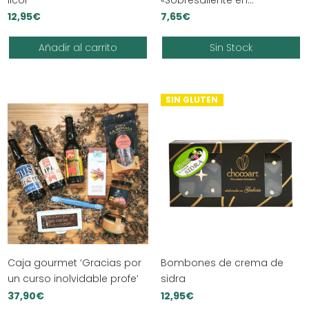
paciencia»
12,95
€
7,65
€
Añadir al carrito
Sin Stock
SIN GLUTEN
Caja gourmet ‘Gracias por
Bombones de crema de
un curso inolvidable profe’
sidra
37,90
€
12,95
€