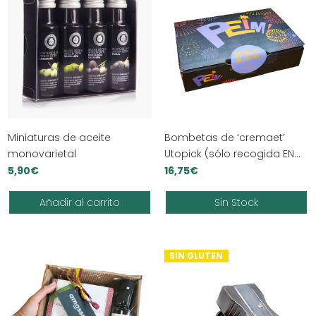
Miniaturas de aceite
Bombetas de ‘cremaet’
monovarietal
Utopick (sólo recogida EN
TIENDA)
5,90
€
16,75
€
Añadir al carrito
Sin Stock
SIN GLUTEN