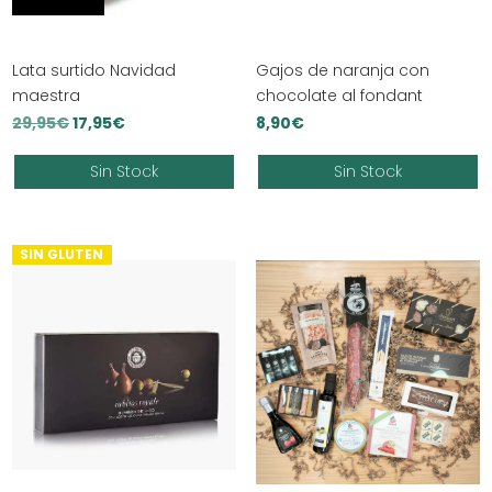
Lata surtido Navidad
Gajos de naranja con
maestra
chocolate al fondant
El
El
29,95
€
17,95
€
8,90
€
precio
precio
Sin Stock
Sin Stock
original
actual
era:
es:
29,95€.
17,95€.
SIN GLUTEN