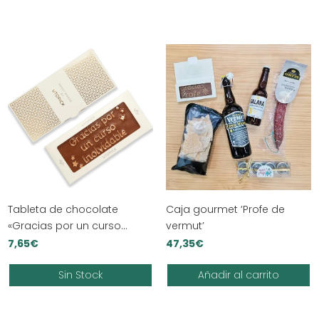
Tableta de chocolate
Caja gourmet ‘Profe de
«Gracias por un curso
vermut’
inolvidable»
7,65
€
47,35
€
Sin Stock
Añadir al carrito