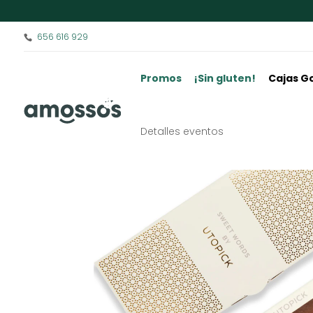
656 616 929
Promos
¡Sin gluten!
Cajas G
Detalles eventos