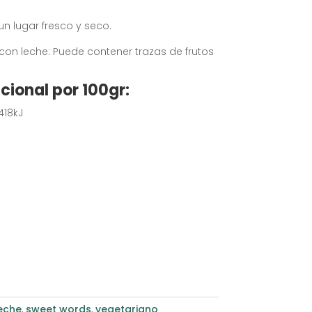
un lugar fresco y seco.
on leche: Puede contener trazas de frutos
cional por 100gr:
418kJ
eche
,
sweet words
,
vegetariano