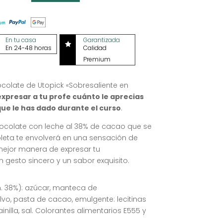
En tu casa
Garantizada

En 24-48 horas
Calidad
Premium
colate de Utopick «Sobresaliente en
xpresar a tu profe cuánto le aprecias
que le has dado durante el curso
.
ocolate con leche al 38% de cacao que se
ableta te envolverá en una sensación de
 mejor manera de expresar tu
gesto sincero y un sabor exquisito.
. 38%): azúcar, manteca de
vo, pasta de cacao, emulgente: lecitinas
inilla, sal. Colorantes alimentarios E555 y