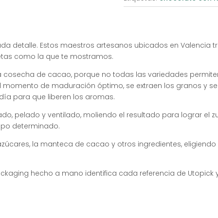
da detalle. Estos maestros artesanos ubicados en Valencia t
letas como la que te mostramos.
 la cosecha de cacao, porque no todas las variedades permite
el momento de maduración óptimo, se extraen los granos y 
ía para que liberen los aromas.
ado, pelado y ventilado, moliendo el resultado para lograr e
empo determinado.
cares, la manteca de cacao y otros ingredientes, eligiendo 
ackaging hecho a mano identifica cada referencia de Utopick y l