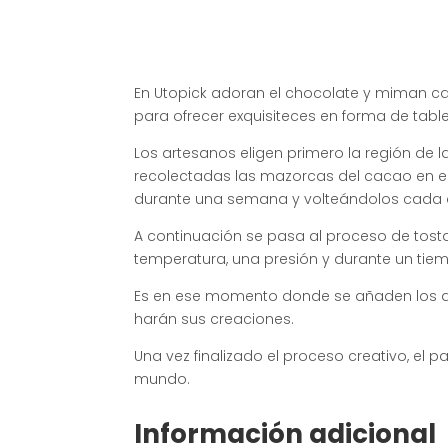
En Utopick adoran el chocolate y miman ca
para ofrecer exquisiteces en forma de tab
Los artesanos eligen primero la región de
recolectadas las mazorcas del cacao en 
durante una semana y volteándolos cada d
A continuación se pasa al proceso de tost
temperatura, una presión y durante un ti
Es en ese momento donde se añaden los azú
harán sus creaciones.
Una vez finalizado el proceso creativo, el p
mundo.
Información adicional