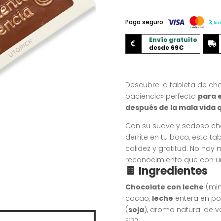
Pago seguro
Envío gratuito


desde 69€
Descubre la tableta de cho
paciencia» perfecta
para e
después de la mala vida 
Con su suave y sedoso ch
derrite en tu boca, esta t
calidez y gratitud. No hay
reconocimiento que con un 
🍫 Ingredientes
Chocolate con leche
(min
cacao,
leche
entera en pol
(
soja
), aroma natural de va