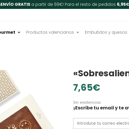
¡
ENVÍO GRATIS
a partir de 69€! Para el resto de pedidos
6,95
ourmet
Productos valencianos
Embutidos y quesos
Inicio
/
Chocolates y dulce
Tableta de 
«Sobresalien
7,65
€
Sin existencias
¡Escribe tu email y t