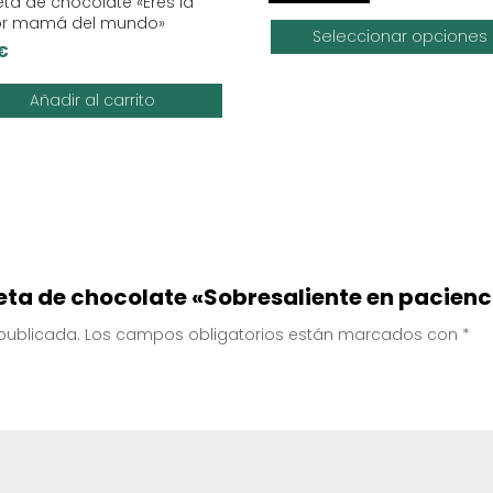
eta de chocolate «Eres la
or mamá del mundo»
Seleccionar opciones
€
Añadir al carrito
leta de chocolate «Sobresaliente en pacienc
 publicada.
Los campos obligatorios están marcados con
*