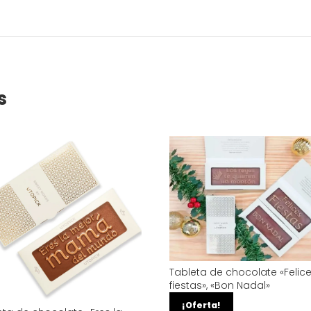
s
Tableta de chocolate «Felic
fiestas», «Bon Nadal»
7,65
€
6,45
€
¡Oferta!