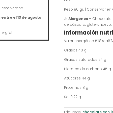
E172.
este verano.
Peso 80 gr. | Conservar en 
entre el 13 de agosto
⚠️
Alérgenos
– Chocolate c
de cáscara, gluten, huevo.
Información nutri
nergía!
Valor energético 578kcal/2
Grasas 40 g
Grasas saturadas 24 g
Hidratos de carbono 45 g
Azúcares 44 g
Proteínas 8 g
Sal 0.22 g
Etiquetas:
chocolate con l