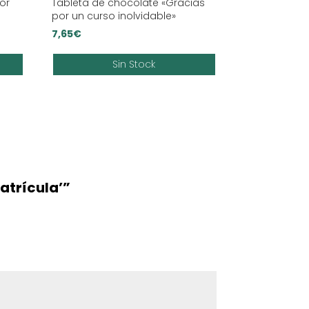
lor
Tableta de chocolate «Gracias
por un curso inolvidable»
7,65
€
Sin Stock
atrícula’”