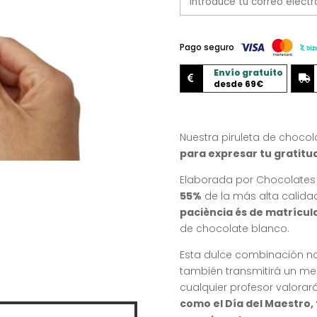
Pago seguro
Envío gratuito


desde 69€
Nuestra piruleta de chocol
para expresar tu gratitu
Elaborada por Chocolates
55%
de la más alta calidad
paciència és de matrícul
de chocolate blanco.
Esta dulce combinación no 
también transmitirá un me
cualquier profesor valorar
como el Día del Maestro,