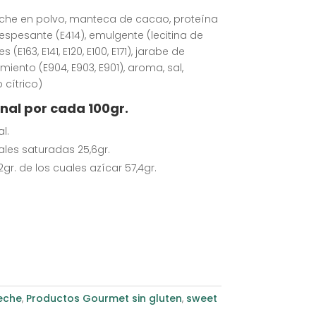
eche en polvo, manteca de cacao, proteína
espesante (E414), emulgente (lecitina de
 (E163, E141, E120, E100, E171), jarabe de
iento (E904, E903, E901), aroma, sal,
 cítrico)
nal por cada 100gr.
l.
ales saturadas 25,6gr.
gr. de los cuales azícar 57,4gr.
eche
,
Productos Gourmet sin gluten
,
sweet