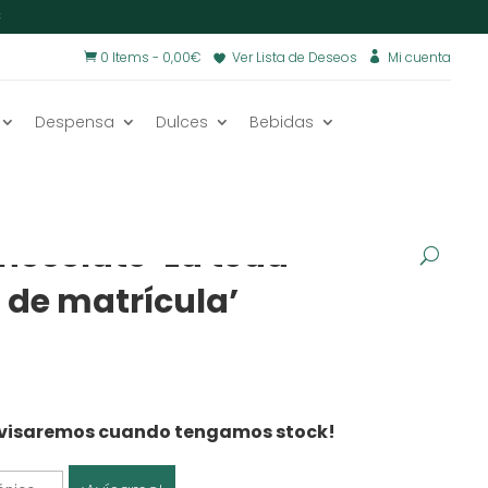
€
0 Items
-
0,00
€
Ver Lista de Deseos
Mi cuenta


Despensa
Dulces
Bebidas
s
/
Tabletas de chocolate con mensaje
/
chocolate ‘La teua
 de matrícula’
e avisaremos cuando tengamos stock!