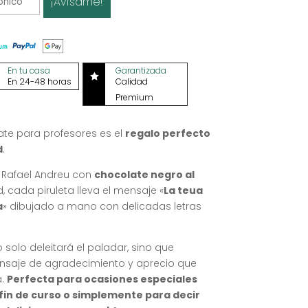
¡Avísame!
En tu casa
Garantizada

En 24-48 horas
Calidad
Premium
ate para profesores es el
regalo perfecto
d
.
 Rafael Andreu con
chocolate negro al
, cada piruleta lleva el mensaje «
La teua
a
» dibujado a mano con delicadas letras
solo deleitará el paladar, sino que
nsaje de agradecimiento y aprecio que
á.
Perfecta para ocasiones especiales
 fin de curso o simplemente para decir