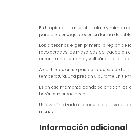
En Utopick adoran el chocolate y miman ca
para ofrecer exquisiteces en forma de tab
Los artesanos eligen primero la región de
recolectadas las mazorcas del cacao en 
durante una semana y volteándolos cada d
A continuación se pasa al proceso de tost
temperatura, una presión y durante un ti
Es en ese momento donde se añaden los azú
harán sus creaciones.
Una vez finalizado el proceso creativo, el p
mundo.
Información adicional