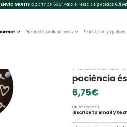
¡
ENVÍO GRATIS
a partir de 69€! Para el resto de pedidos
6,95
ourmet
Productos valencianos
Embutidos y quesos
Inicio
/
Chocolates y dulce
SIN GLUTEN
Piruleta de 
paciència és
6,75
€
Sin existencias
¡Escribe tu email y t