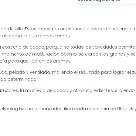
da detalle. Estos maestros artesanos ubicados en Valencia t
letas como la que te mostramos.
 la cosecha de cacao, porque no todas las variedades permite
el momento de maduración óptimo, se extraen los granos y 
ía para que liberen los aromas.
ado, pelado y ventilado, moliendo el resultado para lograr e
empo determinado.
cares, la manteca de cacao y otros ingredientes, eligiendo 
ackaging hecho a mano identifica cada referencia de Utopick y l