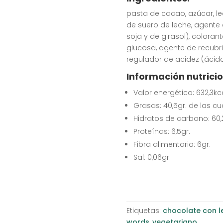
pasta de cacao, azúcar, l
de suero de leche, agente 
soja y de girasol), colorantes
glucosa, agente de recubrim
regulador de acidez (ácido
Información nutricio
Valor energético: 632,3kca
Grasas: 40,5gr. de las cu
Hidratos de carbono: 60,2
Proteínas: 6,5gr.
Fibra alimentaria: 6gr.
Sal: 0,06gr.
Etiquetas:
chocolate con l
words
,
vegetariano