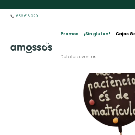
656 616 929
Promos
¡Sin gluten!
Cajas G
Detalles eventos