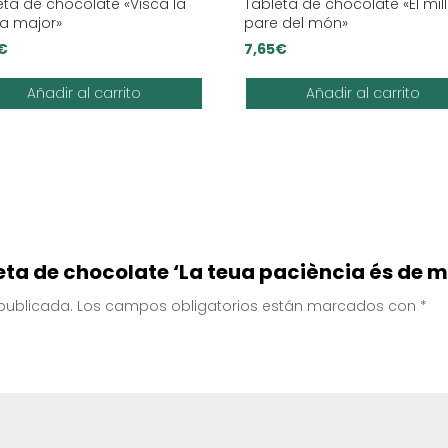
eta de chocolate «Visca la
Tableta de chocolate «El mil
era major»
pare del món»
€
7,65
€
Añadir al carrito
Añadir al carrito
leta de chocolate ‘La teua paciència és de m
 publicada.
Los campos obligatorios están marcados con
*