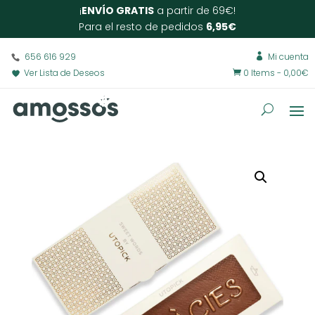
¡
ENVÍO GRATIS
a partir de 69€!
Para el resto de pedidos
6,95€
656 616 929
Mi cuenta

Ver Lista de Deseos
0 Items
-
0,00
€
