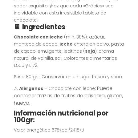
sabor exquisito. ¡Haz que cada «Gràcies» sea
inolvidable con esta irresistible tableta de
chocolate!
🍫 Ingredientes
Chocolate con leche
(min. 38%): azúcar,
manteca de cacao,
leche
entera en polvo, pasta
de cacao, emulgente: lecitinas (
soja
), aroma
natural de vainilla, sal. Colorantes alimentarios
E555 y E172.
Peso 80 gr. | Conservar en un lugar fresco y seco.
: Puede
⚠️
Alérgenos
– Chocolate con leche
contener trazas de frutos de cáscara, gluten,
huevo.
Información nutricional por
100gr:
Valor energético 578kcal/2418kJ