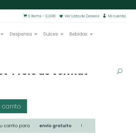
€
0 Items
-
0,00
€
Ver Lista de Deseos
Mi cuenta


Despensa
Dulces
Bebidas
met y cajas regalo totalmente
as
/
Para Profes
/
t ‘Profe de vermut’
 carrito
tu carrito para
envío gratuito
!