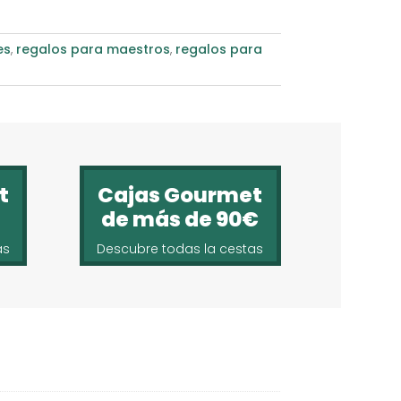
es
,
regalos para maestros
,
regalos para
t
Cajas Gourmet
de más de 90€
as
Descubre todas la cestas