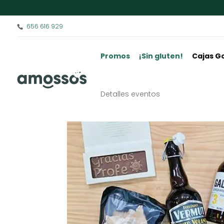
656 616 929
Promos
¡Sin gluten!
Cajas G
Detalles eventos