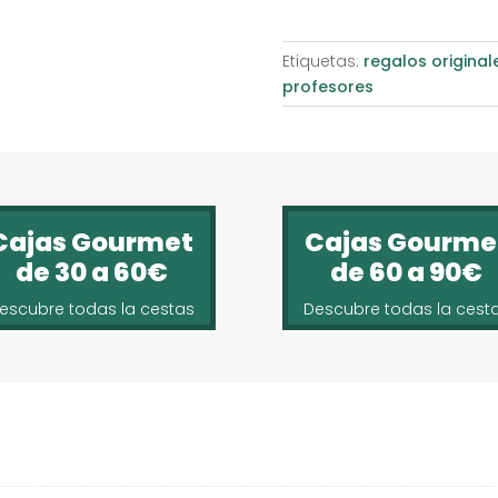
Etiquetas:
regalos original
profesores
Cajas Gourmet
Cajas Gourme
de 30 a 60€
de 60 a 90€
escubre todas la cestas
Descubre todas la cest