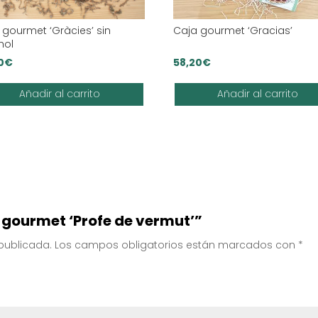
 gourmet ‘Gràcies’ sin
Caja gourmet ‘Gracias’
hol
0
€
58,20
€
Añadir al carrito
Añadir al carrito
a gourmet ‘Profe de vermut’”
 publicada.
Los campos obligatorios están marcados con
*