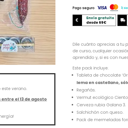
cantidad
Pago seguro
Envío gratuito


desde 69€
Dile cuánto aprecias a tu p
de curso, cualquier ocasi
aprendido y, si es con nue
Este pack incluye:
Tableta de chocolate ‘Gra
lema en castellano, só
este verano.
Regañás.
Vermut ecológico Ciento
entre el 13 de agosto
Cerveza rubia Galana 3.
Salchichón con queso.
nergía!
Pack de mermeladas form