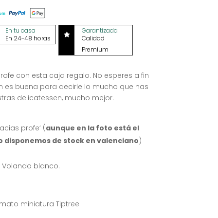
En tu casa
Garantizada

En 24-48 horas
Calidad
Premium
rofe con esta caja regalo. No esperes a fin
ón es buena para decirle lo mucho que has
stras delicatessen, mucho mejor.
cias profe’ (
aunque en la foto está el
lo disponemos de stock en valenciano
)
 Volando blanco.
ato miniatura Tiptree