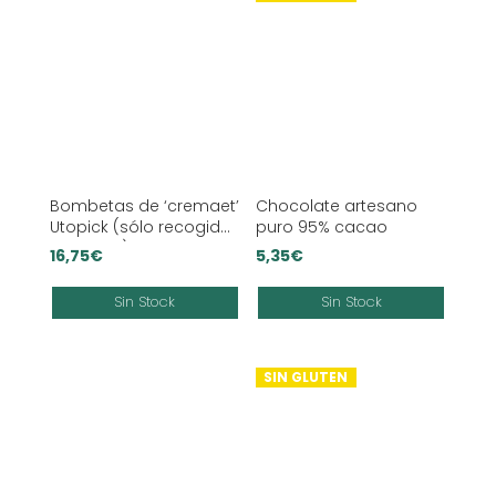
Bombetas de ‘cremaet’
Chocolate artesano
Utopick (sólo recogida
puro 95% cacao
EN TIENDA)
16,75
€
5,35
€
Sin Stock
Sin Stock
SIN GLUTEN