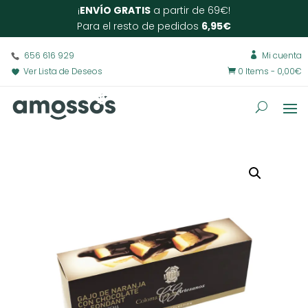
¡
ENVÍO GRATIS
a partir de 69€!
Para el resto de pedidos
6,95€
656 616 929
Mi cuenta

Ver Lista de Deseos
0 Items
-
0,00
€
