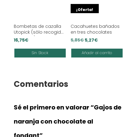
¡Oferta!
Bombetas de cazalla
Cacahuetes bañados
Utopick (sólo recogida
en tres chocolates
EN TIENDA)
El
El
16,75
€
5,85
€
5,27
€
precio
precio
Sin Stock
Añadir al carrito
original
actual
era:
es:
5,85€.
5,27€.
Comentarios
Sé el primero en valorar “Gajos de
naranja con chocolate al
fondant”