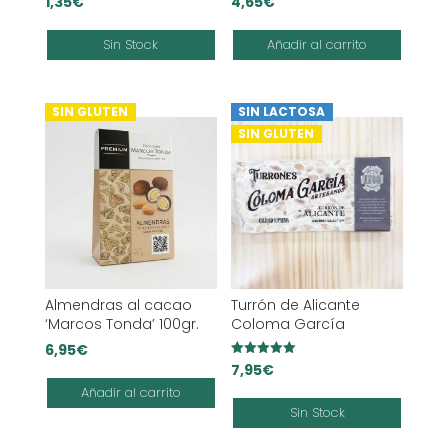
1,35
€
4,65
€
Sin Stock
Añadir al carrito
SIN GLUTEN
SIN LACTOSA
SIN GLUTEN
Almendras al cacao
Turrón de Alicante
‘Marcos Tonda’ 100gr.
Coloma García
6,95
€
Valorado
7,95
€
con
Añadir al carrito
5.00
de 5
Sin Stock