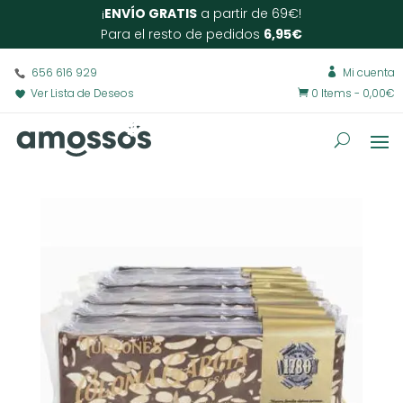
¡
ENVÍO GRATIS
a partir de 69€!
Para el resto de pedidos
6,95€
656 616 929
Mi cuenta

Ver Lista de Deseos
0 Items
-
0,00
€
