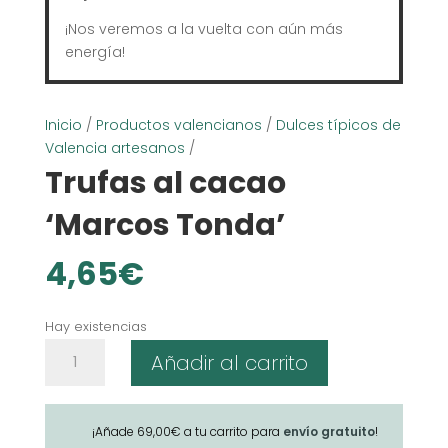
¡Nos veremos a la vuelta con aún más
energía!
Inicio
/
Productos valencianos
/
Dulces típicos de
Valencia artesanos
/
Trufas al cacao
‘Marcos Tonda’
4,65
€
Hay existencias
Trufas
Añadir al carrito
al
cacao
'Marcos
¡Añade
69,00
€
a tu carrito para
envío gratuito
!
Tonda'