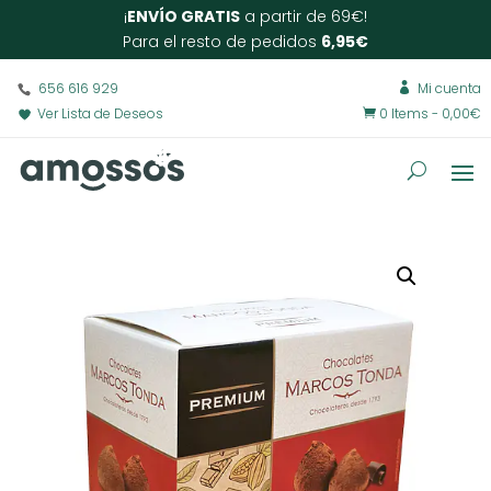
¡
ENVÍO GRATIS
a partir de 69€!
Para el resto de pedidos
6,95€
656 616 929
Mi cuenta

Ver Lista de Deseos
0 Items
-
0,00
€
