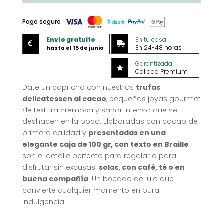
cantidad
Pago seguro
Envío gratuito
En tu casa


En 24-48 horas
hasta el 15 de junio
Garantizada

Calidad Premium
Date un capricho con nuestras
trufas
delicatessen al cacao
, pequeñas joyas gourmet
de textura cremosa y sabor intenso que se
deshacen en la boca. Elaboradas con cacao de
primera calidad y
presentadas en una
elegante caja de 100 gr, con texto en Braille
son el detalle perfecto para regalar o para
disfrutar sin excusas:
solas, con café, té o en
buena compañía
. Un bocado de lujo que
convierte cualquier momento en pura
indulgencia.