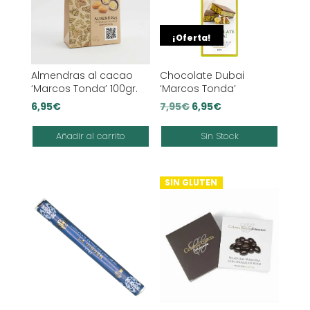
¡Oferta!
Almendras al cacao
Chocolate Dubai
‘Marcos Tonda’ 100gr.
‘Marcos Tonda’
El
El
6,95
€
7,95
€
6,95
€
precio
precio
Añadir al carrito
Sin Stock
original
actual
era:
es:
7,95€.
6,95€.
SIN GLUTEN