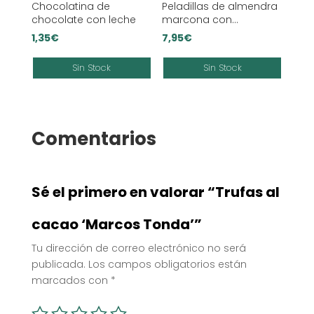
Chocolatina de
Peladillas de almendra
chocolate con leche
marcona con
chocolate
1,35
€
7,95
€
Sin Stock
Sin Stock
Comentarios
Sé el primero en valorar “Trufas al
cacao ‘Marcos Tonda’”
Tu dirección de correo electrónico no será
publicada.
Los campos obligatorios están
marcados con
*