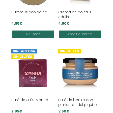
Hummus ecológico
Crema de boletus
edulis
4,95
€
4,80
€
Sin Stock
Añadir al carrito
SIN LACTOSA
SIN GLUTEN
SIN GLUTEN
Paté de atún Manná
Paté de bonito con
pimientos del piquillo
La Chinata
2,95
€
3,50
€