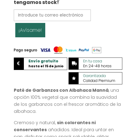
tengamos stock!
¡Avísame!
Pago seguro
Envío gratuito
En tu casa


En 24-48 horas
hasta el 15 de junio
Garantizada

Calidad Premium
Paté de Garbanzos con Albahaca Manná
, una
opción 100% vegetal que combina la suavidad
de los garbanzos con el frescor aromático de la
albahaca.
Cremoso y natural,
sin colorantes ni
conservantes
añadidos. Ideal para untar en
pan, disfrutar como snack saludable, aliñar