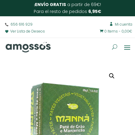
¡
ENVÍO GRATIS
a partir de 69€!
Para el resto de pedidos
6,95€
656 616 929
Mi cuenta

Ver Lista de Deseos
0 Items
-
0,00
€
