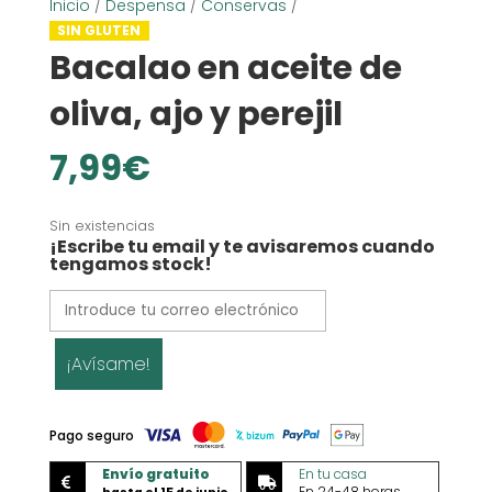
Inicio
/
Despensa
/
Conservas
/
SIN GLUTEN
Bacalao en aceite de
oliva, ajo y perejil
7,99
€
Sin existencias
¡Escribe tu email y te avisaremos cuando
tengamos stock!
¡Avísame!
Pago seguro
Envío gratuito
En tu casa


En 24-48 horas