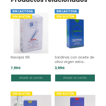
SIN LACTOSA
SIN LACTOSA
SIN GLUTEN
SIN GLUTEN
Navajas 5Ñ
Sardinas con aceite de
oliva virgen extra
Manná
7,95
€
3,99
€
Añadir al carrito
Añadir al carrito
SIN GLUTEN
SIN GLUTEN