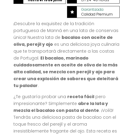
hasta el 15 de junio
Garantizada

Calidad Premium
¡Descubre la exquisitez de la tradición
portuguesa de Manná en una lata de conservas
única! Nuestra lata de
bacalao con aceite de
oliva, perejil y ajo
es una deliciosa joya culinaria
que te transportará directamente a las costas
de Portugal.
El bacalao, marinado
cuidadosamente en aceite de oliva de la más
alta calidad, se mezcla con perejil y ajo para
crear una explosión de sabores que deleitará
tu paladar
.
¿Te gustaría probar una
receta fácil
pero
impresionante? Simplemente
abre la lata y
mezcla el bacalao con pasta al dente
. ¡Voilà!
Tendrás una deliciosa pasta de bacalao con el
toque fresco del perejil y el aroma
irresistiblemente fragante del ajo. Esta receta es