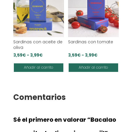
Sardinas con aceite de
Sardinas con tomate
oliva
Rango
Rango
3,59
€
-
3,99
€
3,59
€
-
3,99
€
de
de
Añadir al carrito
Añadir al carrito
precios:
precios:
desde
desde
3,59€
3,59€
hasta
hasta
Comentarios
3,99€
3,99€
Sé el primero en valorar “Bacalao