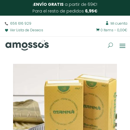
¡
ENVÍO GRATIS
a partir de 69€!
Para el resto de pedidos
6,95€
656 616 929
Mi cuenta

Ver Lista de Deseos
0 Items
-
0,00
€
