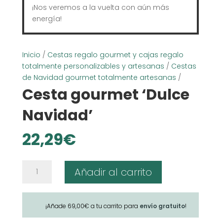
¡Nos veremos a la vuelta con aún más
energía!
Inicio
/
Cestas regalo gourmet y cajas regalo
totalmente personalizables y artesanas
/
Cestas
de Navidad gourmet totalmente artesanas
/
Cesta gourmet ‘Dulce
Navidad’
22,29
€
Cesta
Añadir al carrito
gourmet
'Dulce
Navidad'
¡Añade
69,00
€
a tu carrito para
envío gratuito
!
cantidad