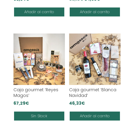
precio
precio
Añadir al carrito
Añadir al carrito
original
actual
era:
es:
35,15€.
34,95€.
Caja gourmet ‘Reyes
Caja gourmet ‘Blanca
Magos’
Navidad’
67,29
€
46,33
€
Sin Stock
Añadir al carrito