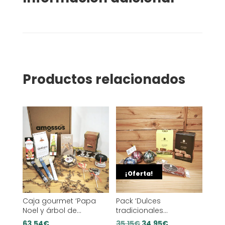
Productos relacionados
¡Oferta!
Caja gourmet ‘Papa
Pack ‘Dulces
Noel y árbol de
tradicionales
Navidad’
españoles’
El
El
63,54
€
35,15
€
34,95
€