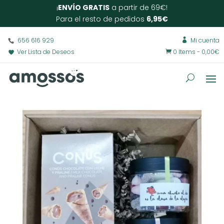
¡
ENVÍO GRATIS
a partir de 69€!
Para el resto de pedidos
6,95€
656 616 929
Mi cuenta

Ver Lista de Deseos
0 Items
-
0,00
€
