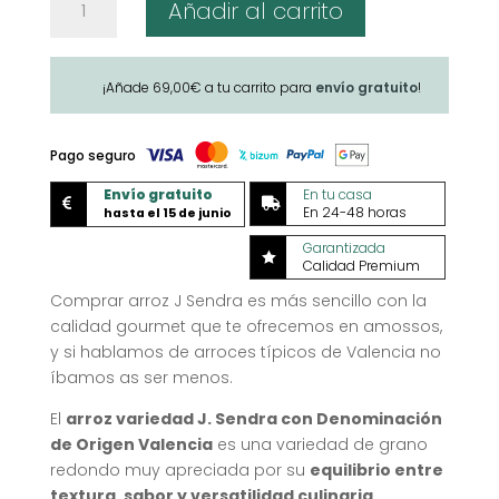
Añadir al carrito
J
Sendra
'La
¡Añade
69,00
€
a tu carrito para
envío gratuito
!
Perla'
cantidad
Pago seguro
Envío gratuito
En tu casa


En 24-48 horas
hasta el 15 de junio
Garantizada

Calidad Premium
Comprar arroz J Sendra es más sencillo con la
calidad gourmet que te ofrecemos en amossos,
y si hablamos de arroces típicos de Valencia no
íbamos as ser menos.
El
arroz variedad J. Sendra con Denominación
de Origen Valencia
es una variedad de grano
redondo muy apreciada por su
equilibrio entre
textura, sabor y versatilidad culinaria
.