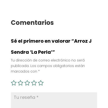
desde
tiene
5,30€
múltip
hasta
varian
Comentarios
6,50€
Las
opcio
se
Sé el primero en valorar “Arroz J
pued
elegir
Sendra ‘La Perla’”
en
Tu dirección de correo electrónico no será
la
publicada.
Los campos obligatorios están
págin
marcados con
*
de
produ