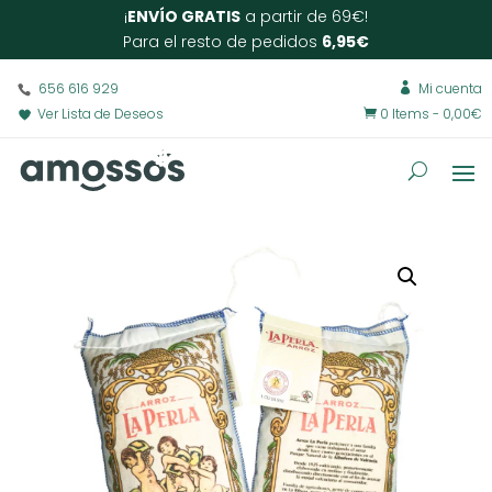
¡
ENVÍO GRATIS
a partir de 69€!
Para el resto de pedidos
6,95€
656 616 929
Mi cuenta

Ver Lista de Deseos
0 Items
-
0,00
€
