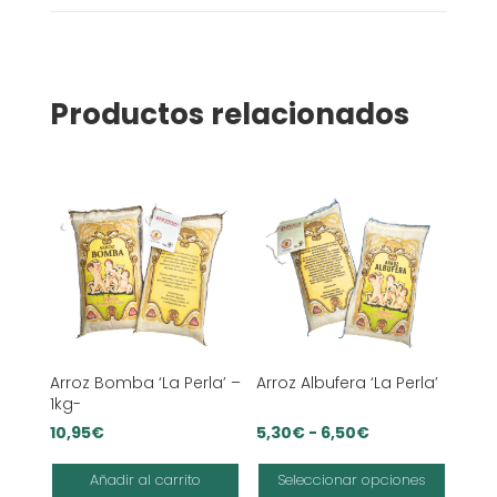
Productos relacionados
Arroz Bomba ‘La Perla’ –
Arroz Albufera ‘La Perla’
1kg-
Rango
10,95
€
5,30
€
-
6,50
€
de
Este
Añadir al carrito
Seleccionar opciones
precios:
produ