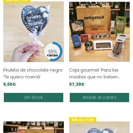
Piruleta de chocolate negro
Caja gourmet ‘Para las
‘Te quiero mamá’
madres que no beben
alcohol’
6,65
€
57,39
€
Sin Stock
Añadir al carrito
SIN GLUTEN