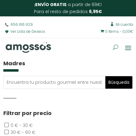
¡
ENVÍO GRATIS
a partir de 69€!
Para el resto de pedidos
6,95€
656 616 929
Mi cuenta

Ver Lista de Deseos
0 Items
-
0,00
€

Madres
Filtrar por precio
0 € - 30 €
30 € - 60 €