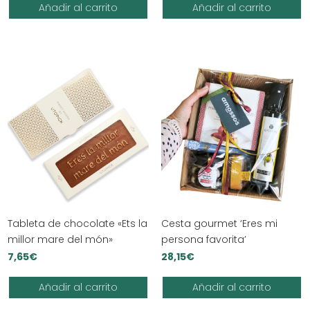
Añadir al carrito
Añadir al carrito
Tableta de chocolate «Ets la
Cesta gourmet ‘Eres mi
millor mare del món»
persona favorita’
7,65
€
28,15
€
Añadir al carrito
Añadir al carrito