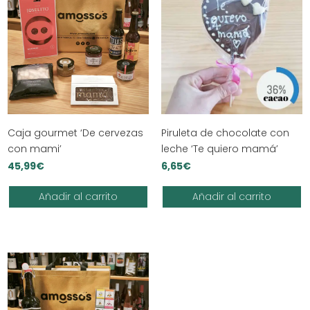
Caja gourmet ‘De cervezas
Piruleta de chocolate con
con mami’
leche ‘Te quiero mamá’
45,99
€
6,65
€
Añadir al carrito
Añadir al carrito