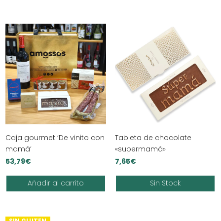
Caja gourmet ‘De vinito con
Tableta de chocolate
mamá’
«supermamá»
53,79
€
7,65
€
Añadir al carrito
Sin Stock
SIN GLUTEN