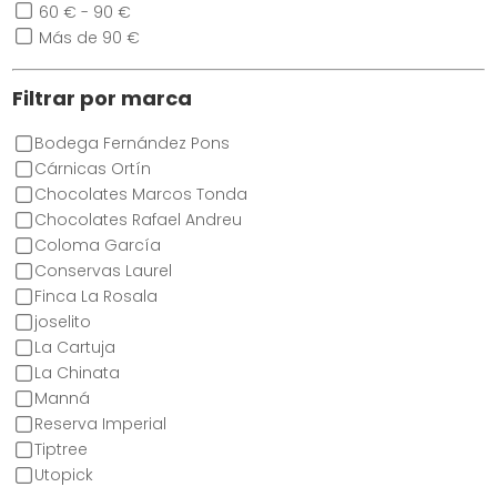
60 € - 90 €
Más de 90 €
Filtrar por marca
Bodega Fernández Pons
Cárnicas Ortín
Chocolates Marcos Tonda
Chocolates Rafael Andreu
Coloma García
Conservas Laurel
Finca La Rosala
joselito
La Cartuja
La Chinata
Manná
Reserva Imperial
Tiptree
Utopick