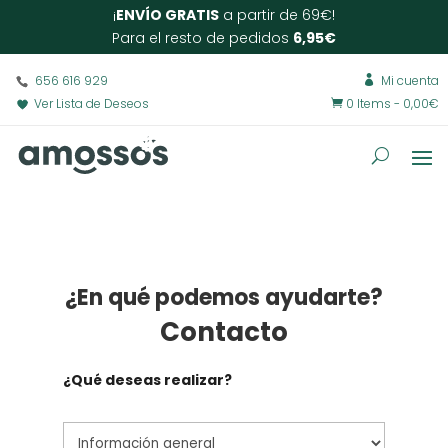
¡
ENVÍO GRATIS
a partir de 69€!
Para el resto de pedidos
6,95€
656 616 929
Mi cuenta

Ver Lista de Deseos
0 Items
-
0,00
€

¿En qué podemos ayudarte?
Contacto
¿Qué deseas realizar?