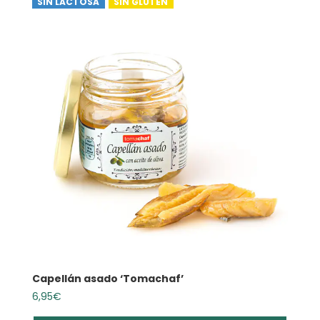
SIN LACTOSA
SIN GLUTEN
Capellán asado ‘Tomachaf’
6,95
€