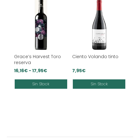
Grace’s Harvest Toro
Ciento Volando tinto
reserva
Rango
16,16
€
-
17,95
€
7,95
€
de
Sin Stock
Sin Stock
precios:
desde
16,16€
hasta
17,95€