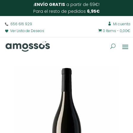
¡
ENVÍO GRATIS
a partir de 69€!
Para el resto de pedidos
6,95€
656 616 929
Mi cuenta

Ver Lista de Deseos
0 Items
-
0,00
€
