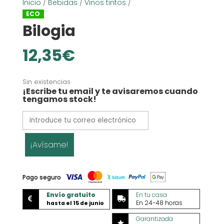
Inicio
/
Bebidas
/
Vinos tintos
/
ECO
Bilogia
12,35
€
Sin existencias
¡Escribe tu email y te avisaremos cuando
tengamos stock!
¡Avísame!
Pago seguro
Envío gratuito
En tu casa


En 24-48 horas
hasta el 15 de junio
Garantizada
