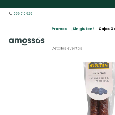
656 616 929
Promos
¡Sin gluten!
Cajas G
Detalles eventos