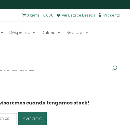
€
0 Items
-
0,00
€
Ver Lista de Deseos
Mi cuenta


Despensa
Dulces
Bebidas
s
/
Embutidos
/
on trufa
e avisaremos cuando tengamos stock!
¡Avísame!