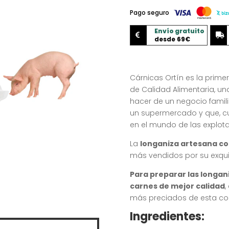
Pago seguro
Envío gratuito


desde 69€
Cárnicas Ortín es la prim
de Calidad Alimentaria, un
hacer de un negocio famil
un supermercado y que, cu
en el mundo de las explot
La
longaniza artesana co
más vendidos por su exquis
Para preparar las longan
carnes de mejor calidad
,
más preciados de esta co
Ingredientes: