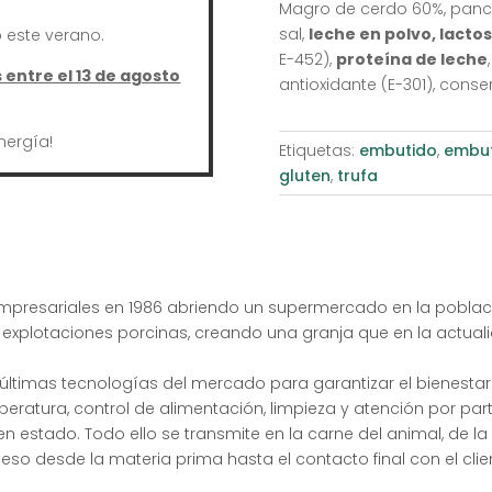
Magro de cerdo 60%, pancet
sal,
leche en polvo, lacto
este verano.
E-452),
proteína de leche
entre el 13 de agosto
antioxidante (E-301), conse
nergía!
Etiquetas:
embutido
,
embut
gluten
,
trufa
 empresariales en 1986 abriendo un supermercado en la població
xplotaciones porcinas, creando una granja que en la actua
 últimas tecnologías del mercado para garantizar el bienesta
mperatura, control de alimentación, limpieza y atención por pa
 estado. Todo ello se transmite en la carne del animal, de l
so desde la materia prima hasta el contacto final con el clie