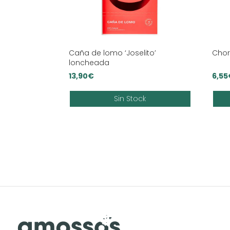
Caña de lomo ‘Joselito’
Chor
loncheada
13,90
€
6,55
Sin Stock