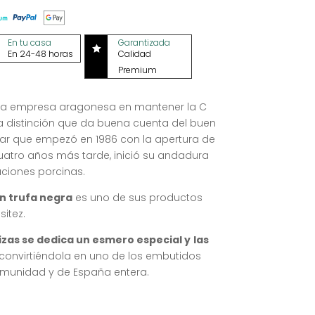
En tu casa
Garantizada

En 24-48 horas
Calidad
Premium
era empresa aragonesa en mantener la C
a distinción que da buena cuenta del buen
iar que empezó en 1986 con la apertura de
atro años más tarde, inició su andadura
aciones porcinas.
n trufa negra
es uno de sus productos
itez.
izas se dedica un esmero especial y
las
 convirtiéndola en uno de los embutidos
munidad y de España entera.