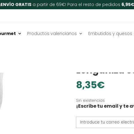
¡
ENVÍO GRATIS
a partir de 69€! Para el resto de pedidos
6,95
ourmet
Productos valencianos
Embutidos y quesos
Inicio
/
Embutidos y queso
SIN GLUTEN
Longaniza c
8,35
€
Sin existencias
¡Escribe tu email y t