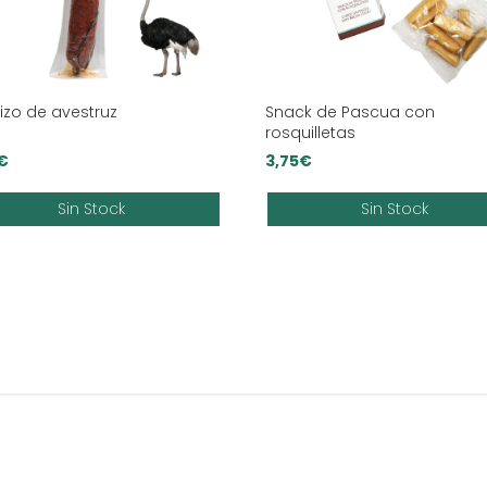
izo de avestruz
Snack de Pascua con
rosquilletas
€
3,75
€
Sin Stock
Sin Stock