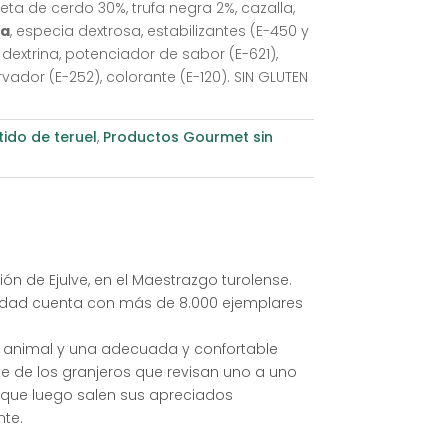
a de cerdo 30%, trufa negra 2%, cazalla,
sa
, especia dextrosa, estabilizantes (E-450 y
, dextrina, potenciador de sabor (E-621),
rvador (E-252), colorante (E-120). SIN GLUTEN
ido de teruel
,
Productos Gourmet sin
n de Ejulve, en el Maestrazgo turolense.
lidad cuenta con más de 8.000 ejemplares
r animal y una adecuada y confortable
rte de los granjeros que revisan uno a uno
a que luego salen sus apreciados
nte.