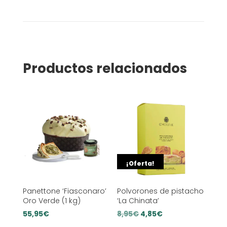
Productos relacionados
¡Oferta!
Panettone ‘Fiasconaro’
Polvorones de pistacho
Oro Verde (1 kg)
‘La Chinata’
El
El
55,95
€
8,95
€
4,85
€
precio
precio