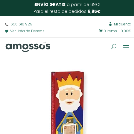
¡
ENVÍO GRATIS
a partir de 69€!
Para el resto de pedidos
6,95€
656 616 929
Mi cuenta

Ver Lista de Deseos
0 Items
-
0,00
€
