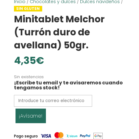
Inicio
/
Chocolates y dulces
/
Dulces navideños
/
SIN GLUTEN
Minitablet Melchor
(Turrón duro de
avellana) 50gr.
4,35
€
Sin existencias
¡Escribe tu email y te avisaremos cuando
tengamos stock!
¡Avísame!
Pago seguro