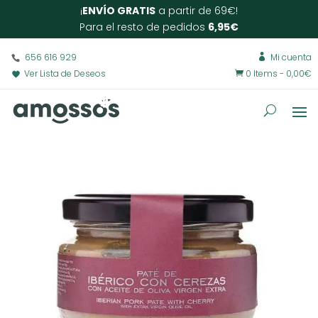
¡
ENVÍO GRATIS
a partir de 69€!
Para el resto de pedidos
6,95€
656 616 929
Mi cuenta

Ver Lista de Deseos
0 Items
-
0,00
€
