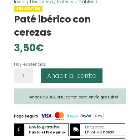
Inicio
/
Despensa
/
Patés y untables
/
SIN GLUTEN
Paté ibérico con
cerezas
3,50
€
Hay existencias
Paté
Añadir al carrito
ibérico
con
cerezas
¡Añade
69,00
€
a tu carrito para
envío gratuito
!
cantidad
Pago seguro
Envío gratuito
En tu casa


En 24-48 horas
hasta el 15 de junio