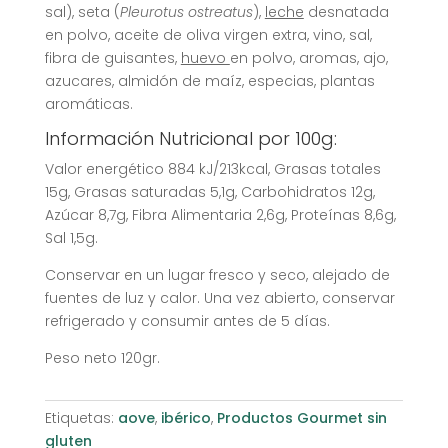
sal), seta (
Pleurotus ostreatus
),
leche
desnatada
en polvo, aceite de oliva virgen extra, vino, sal,
fibra de guisantes,
huevo
en polvo, aromas, ajo,
azucares, almidón de maíz, especias, plantas
aromáticas.
Información Nutricional por 100g:
Valor energético 884 kJ/213kcal, Grasas totales
15g, Grasas saturadas 5,1g, Carbohidratos 12g,
Azúcar 8,7g, Fibra Alimentaria 2,6g, Proteínas 8,6g,
Sal 1,5g.
Conservar en un lugar fresco y seco, alejado de
fuentes de luz y calor. Una vez abierto, conservar
refrigerado y consumir antes de 5 días.
Peso neto 120gr.
Etiquetas:
aove
,
ibérico
,
Productos Gourmet sin
gluten