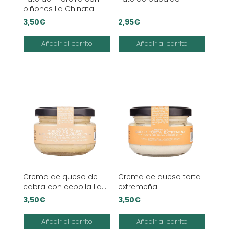
piñones La Chinata
3,50
€
2,95
€
Añadir al carrito
Añadir al carrito
Crema de queso de
Crema de queso torta
cabra con cebolla La
extremeña
Chinata
3,50
€
3,50
€
Añadir al carrito
Añadir al carrito