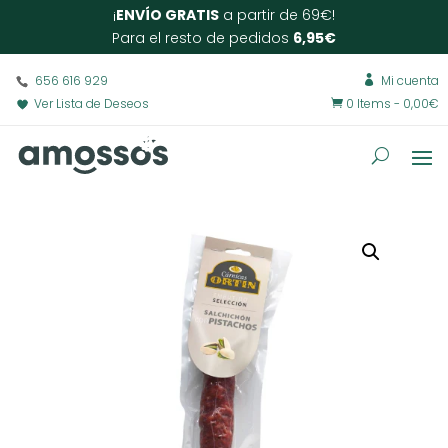
¡
ENVÍO GRATIS
a partir de 69€!
Para el resto de pedidos
6,95€
656 616 929
Mi cuenta

Ver Lista de Deseos
0 Items
-
0,00
€
