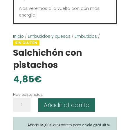
¡Nos veremos a la vuelta con aún más
energía!
Inicio
/
Embutidos y quesos
/
Embutidos
/
SIN GLUTEN
Salchichón con
pistachos
4,85
€
Hay existencias
Salchichón
Añadir al carrito
con
pistachos
cantidad
¡Añade
69,00
€
a tu carrito para
envío gratuito
!