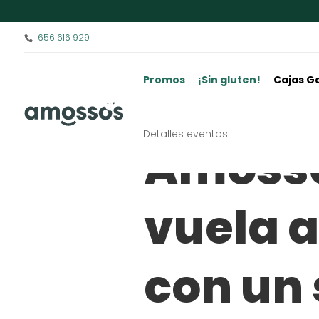
656 616 929
Promos
¡Sin gluten!
Cajas G
Detalles eventos
Amoss
vuela a
con un