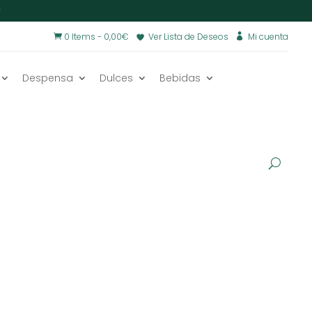
€
0 Items
-
0,00
€
Ver Lista de Deseos
Mi cuenta


Despensa
Dulces
Bebidas