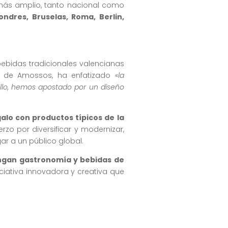
o más amplio, tanto nacional como
ondres, Bruselas, Roma, Berlin,
bebidas tradicionales valencianas
a de Amossos, ha enfatizado «
la
ello, hemos apostado por un diseño
alo con productos típicos de la
uerzo por diversificar y modernizar,
ar a un público global.
engan gastronomía y bebidas de
iciativa innovadora y creativa que