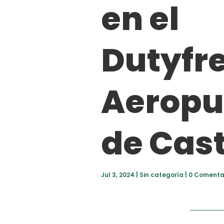
en el
Dutyfre
Aeropu
de Cast
Jul 3, 2024
|
Sin categoría
|
0 Comenta