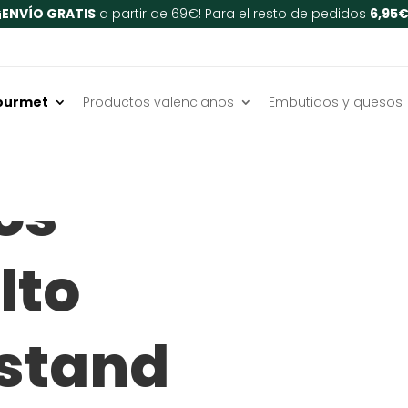
¡
ENVÍO GRATIS
a partir de 69€! Para el resto de pedidos
6,95
ourmet
Productos valencianos
Embutidos y quesos
os
lto
 stand