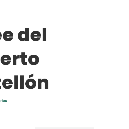
e del
erto
ellón
rios