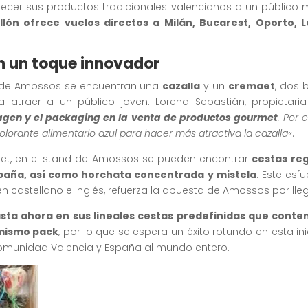
 ofrecer sus productos tradicionales valencianos a un públic
llón ofrece vuelos directos a Milán, Bucarest, Oporto, L
n un toque innovador
s de Amossos se encuentran una
cazalla
y un
cremaet
, dos 
 atraer a un público joven. Lorena Sebastián, propietari
magen y el packaging en la venta de productos gourmet
. Por 
olorante alimentario azul para hacer más atractiva la cazalla
«.
aet, en el stand de Amossos se pueden encontrar
cestas reg
paña, así como horchata concentrada y mistela
. Este esf
en castellano e inglés, refuerza la apuesta de Amossos por lleg
asta ahora en sus lineales cestas predefinidas que cont
 mismo pack
, por lo que se espera un éxito rotundo en esta in
Comunidad Valencia y España al mundo entero.