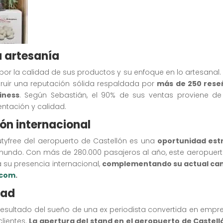
a artesanía
por la calidad de sus productos y su enfoque en lo artesanal
ruir una reputación sólida respaldada por
más de 250 rese
iness
. Según Sebastián, el 90% de sus ventas proviene de
ntación y calidad.
ón internacional
utyfree del aeropuerto de Castellón es una
oportunidad est
 mundo. Con más de 280.000 pasajeros al año, este aeropuert
su presencia internacional,
complementando su actual cana
.com
.
dad
resultado del sueño de una ex periodista convertida en empres
lientes.
La apertura del stand en el aeropuerto de Castel