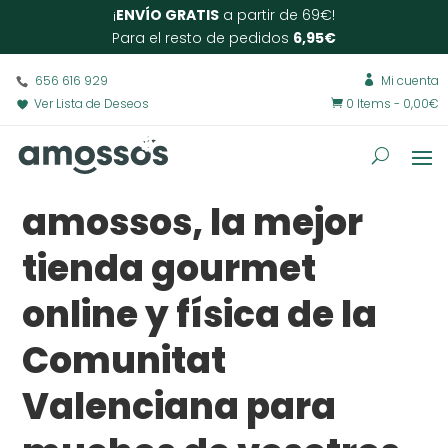
¡
ENVÍO GRATIS
a partir de 69€!
Para el resto de pedidos
6,95€
656 616 929
Mi cuenta

Ver Lista de Deseos
0 Items
-
0,00
€

amossos, la mejor
tienda gourmet
online y física de la
Comunitat
Valenciana para