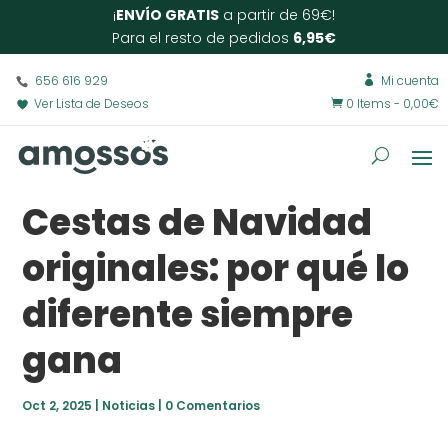
¡
ENVÍO GRATIS
a partir de 69€!
Para el resto de pedidos
6,95€
656 616 929
Mi cuenta

Ver Lista de Deseos
0 Items
-
0,00
€

Cestas de Navidad
originales: por qué lo
diferente siempre
gana
Oct 2, 2025
|
Noticias
|
0 Comentarios