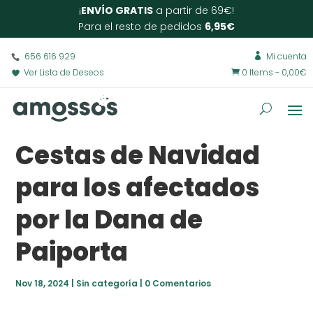
¡
ENVÍO GRATIS
a partir de 69€!
Para el resto de pedidos
6,95€
656 616 929
Mi cuenta

Ver Lista de Deseos
0 Items
-
0,00
€

Cestas de Navidad
para los afectados
por la Dana de
Paiporta
Nov 18, 2024
|
Sin categoría
|
0 Comentarios