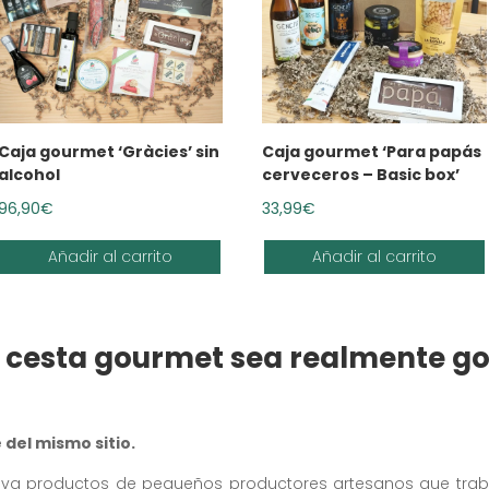
Caja gourmet ‘Gràcies’ sin
Caja gourmet ‘Para papás
alcohol
cerveceros – Basic box’
96,90
€
33,99
€
Añadir al carrito
Añadir al carrito
 cesta gourmet sea realmente g
 del mismo sitio.
va productos de pequeños productores artesanos que traba