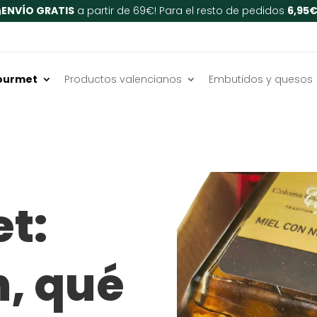
¡
ENVÍO GRATIS
a partir de 69€! Para el resto de pedidos
6,95
ourmet
Productos valencianos
Embutidos y quesos
t:
, qué