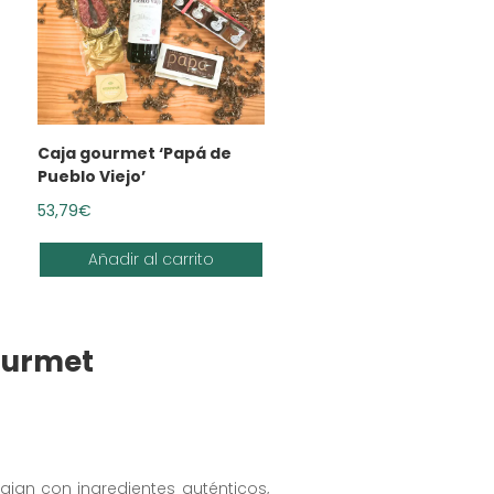
Caja gourmet ‘Papá de
Pueblo Viejo’
53,79
€
Añadir al carrito
ourmet
jan con ingredientes auténticos,