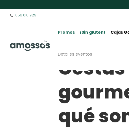
656 616 929
Promos
¡Sin gluten!
Cajas G
Detalles eventos
Cestas
gourme
qué son