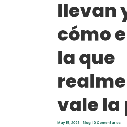
llevan 
cómo e
la que
realme
vale la
May 15, 2026
|
Blog
|
0 Comentarios