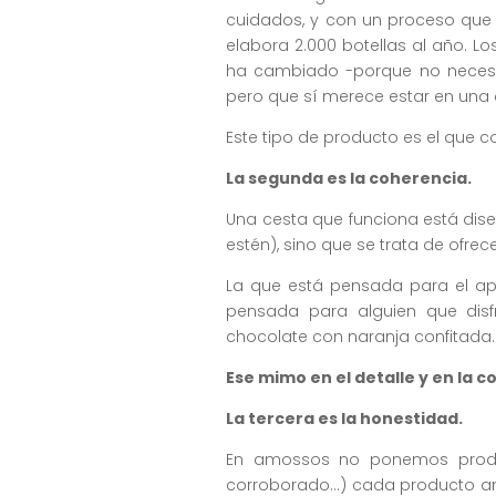
cuidados, y con un proceso que 
elabora 2.000 botellas al año. L
ha cambiado -porque no necesita
pero que sí merece estar en una 
Este tipo de producto es el que c
La segunda es la coherencia.
Una cesta que funciona está dise
estén), sino que se trata de ofre
La que está pensada para el ape
pensada para alguien que dis
chocolate con naranja confitada
Ese mimo en el detalle y en la 
La tercera es la honestidad.
En amossos no ponemos produc
corroborado…) cada producto ante