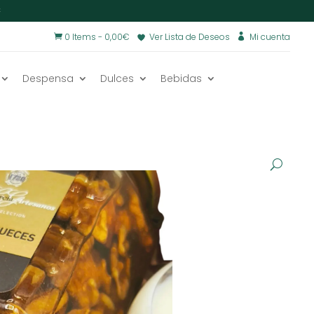
€
0 Items
-
0,00
€
Ver Lista de Deseos
Mi cuenta


Despensa
Dulces
Bebidas