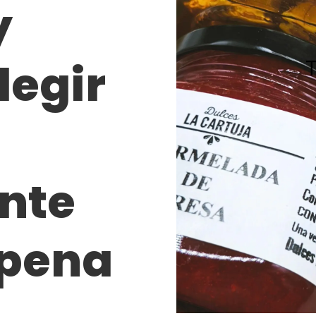
y
legir
nte
 pena