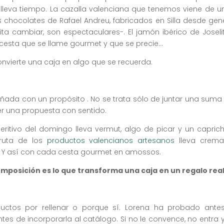
lleva tiempo. La cazalla valenciana que tenemos viene de un
os chocolates de Rafael Andreu, fabricados en Silla desde g
 cambiar, son espectaculares-. El jamón ibérico de Joseli
cesta que se llame gourmet y que se precie…
onvierte una caja en algo que se recuerda.
ñada con un propósito . No se trata sólo de juntar una sum
cer una propuesta con sentido.
ritivo del domingo lleva vermut, algo de picar y un caprich
fruta de los
productos valencianos artesanos
lleva cremae
. Y así con cada cesta gourmet en amossos.
composición es lo que transforma una caja en un regalo re
tos por rellenar o porque sí. Lorena ha probado antes 
s de incorporarla al catálogo. Si no le convence, no entra 