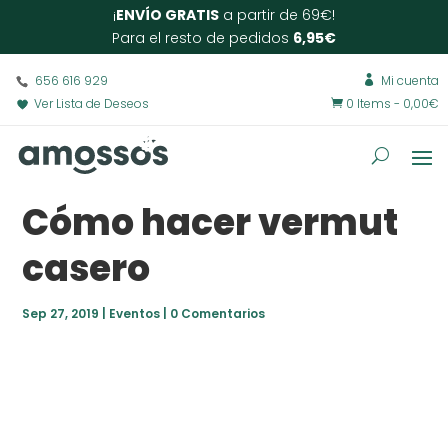
¡
ENVÍO GRATIS
a partir de 69€!
Para el resto de pedidos
6,95€
656 616 929
Mi cuenta

Ver Lista de Deseos
0 Items
-
0,00
€

Cómo hacer vermut
casero
Sep 27, 2019
|
Eventos
|
0 Comentarios