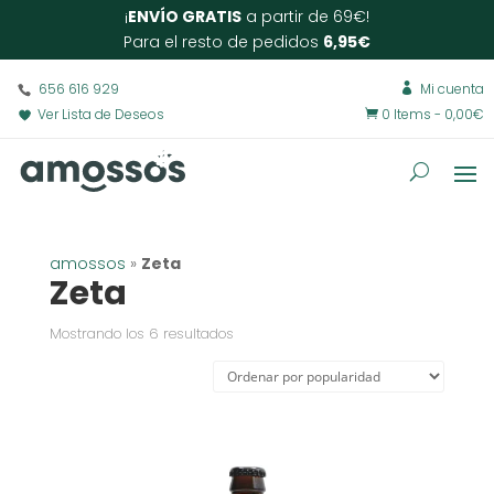
¡
ENVÍO GRATIS
a partir de 69€!
Para el resto de pedidos
6,95€
656 616 929
Mi cuenta

Ver Lista de Deseos
0 Items
-
0,00
€

amossos
»
Zeta
Zeta
Ordenado
Mostrando los 6 resultados
por
popularidad