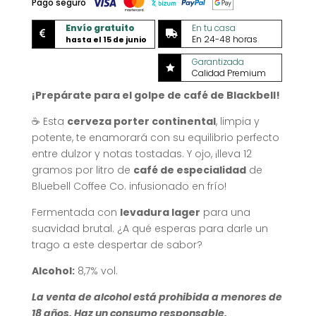
Pago seguro
Envío gratuito
En tu casa


En 24-48 horas
hasta el 15 de junio
Garantizada

Calidad Premium
¡Prepárate para el golpe de café de Blackbell!
☕ Esta
cerveza porter continental
, limpia y
potente, te enamorará con su equilibrio perfecto
entre dulzor y notas tostadas. Y ojo, ¡lleva 12
gramos por litro de
café de especialidad
de
Bluebell Coffee Co. infusionado en frío!
Fermentada con
levadura lager
para una
suavidad brutal. ¿A qué esperas para darle un
trago a este despertar de sabor?
Alcohol:
8,7% vol.
La venta de alcohol está prohibida a menores de
18 años. Haz un consumo responsable.