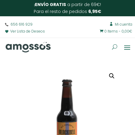
¡
ENVÍO GRATIS
a partir de 69€!
Para el resto de pedidos
6,95€
656 616 929
Mi cuenta

Ver Lista de Deseos
0 Items
-
0,00
€
