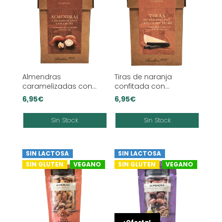
Almendras
Tiras de naranja
caramelizadas con
confitada con
cacao ‘Blanxart’
chocolate negro
6,95
€
6,95
€
‘Blanxart’
Sin Stock
Sin Stock
SIN LACTOSA
SIN LACTOSA
SIN GLUTEN
VEGANO
SIN GLUTEN
VEGANO