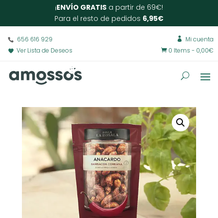
¡
ENVÍO GRATIS
a partir de 69€!
Para el resto de pedidos
6,95€
656 616 929
Mi cuenta

Ver Lista de Deseos
0 Items
-
0,00
€
