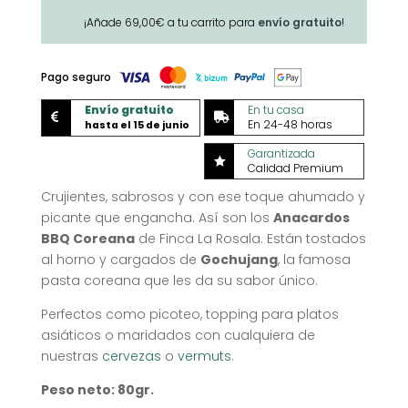
coreana
¡Añade
69,00
€
a tu carrito para
envío gratuito
!
'Finca
La
Rosala'
Pago seguro
cantidad
Envío gratuito
En tu casa


En 24-48 horas
hasta el 15 de junio
Garantizada

Calidad Premium
Crujientes, sabrosos y con ese toque ahumado y
picante que engancha. Así son los
Anacardos
BBQ Coreana
de Finca La Rosala. Están tostados
al horno y cargados de
Gochujang
, la famosa
pasta coreana que les da su sabor único.
Perfectos como picoteo, topping para platos
asiáticos o maridados con cualquiera de
nuestras
cervezas
o
vermuts
.
Peso neto: 80gr.