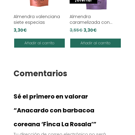
¡Oferta!
Almendra valenciana
Almendra
siete especias
caramelizada con
AOVE y sal
El
El
3,30
€
3,55
€
3,30
€
precio
precio
Añadir al carrito
Añadir al carrito
original
actual
era:
es:
3,55€.
3,30€.
Comentarios
Sé el primero en valorar
“Anacardo con barbacoa
coreana ‘Finca La Rosala’”
Tu dirección de correo electrónico no será