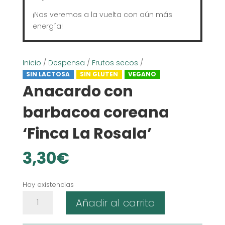
¡Nos veremos a la vuelta con aún más
energía!
Inicio
/
Despensa
/
Frutos secos
/
SIN LACTOSA
SIN GLUTEN
VEGANO
Anacardo con
barbacoa coreana
‘Finca La Rosala’
3,30
€
Hay existencias
Anacardo
Añadir al carrito
con
barbacoa