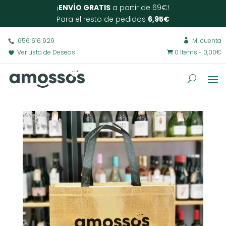
¡
ENVÍO GRATIS
a partir de 69€!
Para el resto de pedidos
6,95€
656 616 929
Mi cuenta

Ver Lista de Deseos
0 Items
-
0,00
€
