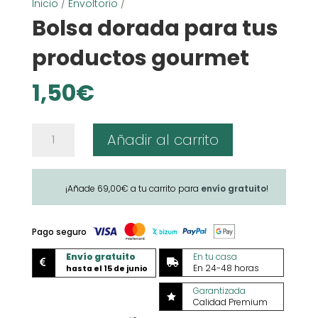
Inicio
/
Envoltorio
/
Bolsa dorada para tus
productos gourmet
1,50
€
Bolsa
Añadir al carrito
dorada
para
tus
¡Añade
69,00
€
a tu carrito para
envío gratuito
!
productos
gourmet
cantidad
Pago seguro
Envío gratuito
En tu casa


En 24-48 horas
hasta el 15 de junio
Garantizada

Calidad Premium