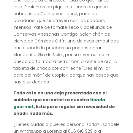
anchoa de La Chinata, un clásico que nunca
falla. Pimientos de piquillo rellenos de queso
cabrales de Conservas Laurel, para los
paladares que se atreven con los sabores
intensos. Paté de tomate seco y aceitunas de
Conservas Artesanas Contigo. Salchichón de
ciervo de Cárnicas Ortín, uno de esos embutidos
que cuando lo pruebas no puedes parar.
Mandarina Gin de Nelet, por si el vermut se le
queda corto. Y para cerrar con broche de oro, la
tableta de chocolate con leche "Eres el millor
pare del món" de Utopick, porque hay cosas que
hay que decirlas.
Todo esto en una caja presentada con el
cuidado que caracteriza nuestra
tienda
gourmet
, lista para regalar sin necesidad de
añadir nada más.
¿Tienes dudas o quieres personalizarla? Escríbele
un WhatsApp a Lorena al 656 616 929 o a