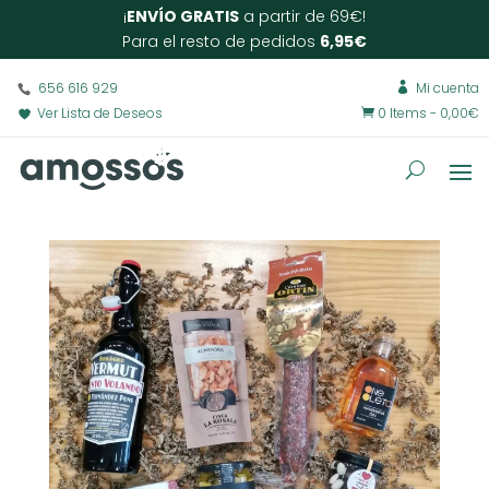
¡
ENVÍO GRATIS
a partir de 69€!
Para el resto de pedidos
6,95€
656 616 929
Mi cuenta

Ver Lista de Deseos
0 Items
-
0,00
€
