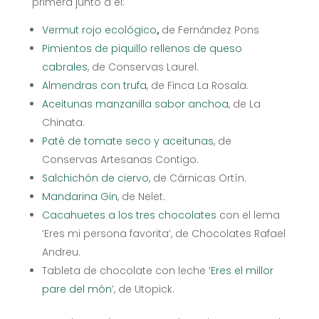
primera junto a él:
Vermut rojo ecológico
,
de Fernández Pons
Pimientos de piquillo rellenos de queso
cabrales
, de Conservas Laurel.
Almendras con trufa
, de Finca La Rosala.
Aceitunas manzanilla sabor anchoa
, de La
Chinata.
Paté de tomate seco y aceitunas
, de
Conservas Artesanas Contigo.
Salchichón de ciervo
, de Cárnicas Ortín.
Mandarina Gin
, de Nelet.
Cacahuetes a los tres chocolates
con el lema
‘Eres mi persona favorita’, de Chocolates Rafael
Andreu.
Tableta de chocolate con leche
‘Eres el millor
pare del món’
, de Utopick.