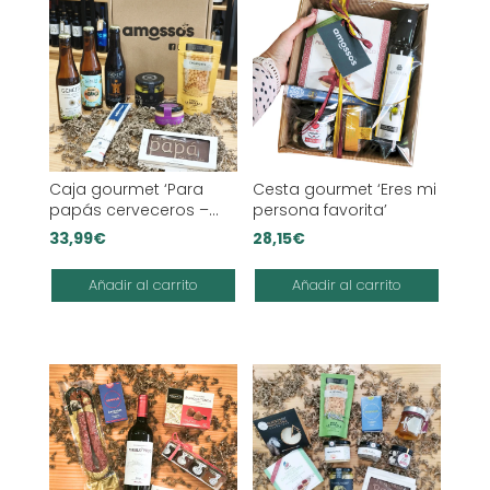
Caja gourmet ‘Para
Cesta gourmet ‘Eres mi
papás cerveceros –
persona favorita’
Basic box’
33,99
€
28,15
€
Añadir al carrito
Añadir al carrito