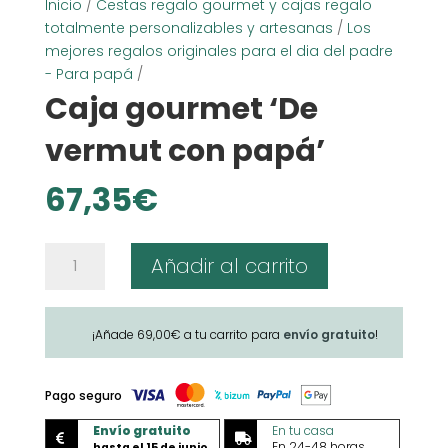
Inicio
/
Cestas regalo gourmet y cajas regalo
totalmente personalizables y artesanas
/
Los
mejores regalos originales para el dia del padre
- Para papá
/
Caja gourmet ‘De
vermut con papá’
67,35
€
Caja
Añadir al carrito
gourmet
'De
vermut
¡Añade
69,00
€
a tu carrito para
envío gratuito
!
con
papá'
cantidad
Pago seguro
Envío gratuito
En tu casa


En 24-48 horas
hasta el 15 de junio