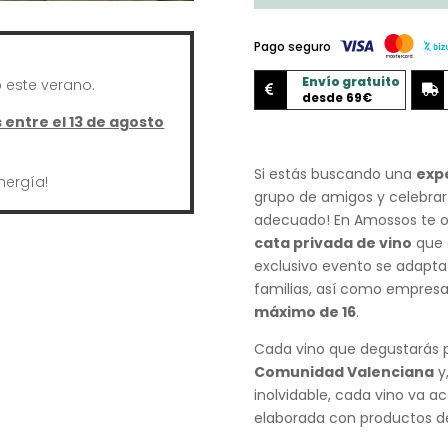
(en
nuestro
Pago seguro
local)
Envío gratuito
este verano.
cantidad


desde 69€
entre el 13 de agosto
Si estás buscando una
exp
nergía!
grupo de amigos y celebrar 
adecuado! En Amossos te o
cata privada de vino
que d
exclusivo evento se adapt
familias, así como empres
máximo de 16
.
Cada vino que degustarás p
Comunidad Valenciana
y
inolvidable, cada vino va 
elaborada con productos de