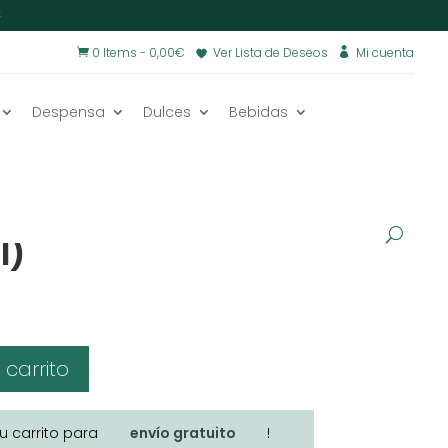
€
0 Items
-
0,00
€
Ver Lista de Deseos
Mi cuenta


Despensa
Dulces
Bebidas
er por ti
/
s con tapa (en
l)
 carrito
tu carrito para
envío gratuito
!