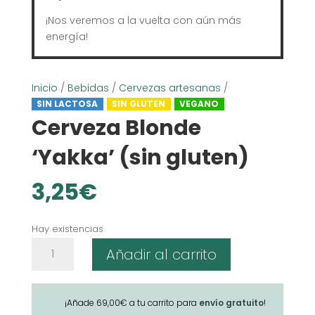
¡Nos veremos a la vuelta con aún más
energía!
Inicio
/
Bebidas
/
Cervezas artesanas
/
SIN LACTOSA
SIN GLUTEN
VEGANO
Cerveza Blonde
‘Yakka’ (sin gluten)
3,25
€
Hay existencias
Cerveza
Añadir al carrito
Blonde
'Yakka'
(sin
¡Añade
69,00
€
a tu carrito para
envío gratuito
!
gluten)