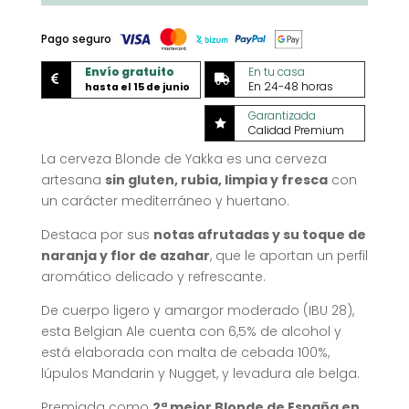
cantidad
Pago seguro
Envío gratuito
En tu casa


En 24-48 horas
hasta el 15 de junio
Garantizada

Calidad Premium
La cerveza Blonde de Yakka es una cerveza
artesana
sin gluten, rubia, limpia y fresca
con
un carácter mediterráneo y huertano.
Destaca por sus
notas afrutadas y su toque de
naranja y flor de azahar
, que le aportan un perfil
aromático delicado y refrescante.
De cuerpo ligero y amargor moderado (IBU 28),
esta Belgian Ale cuenta con 6,5% de alcohol y
está elaborada con malta de cebada 100%,
lúpulos Mandarin y Nugget, y levadura ale belga.
Premiada como
2ª mejor Blonde de España en