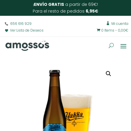
¡
ENVÍO GRATIS
a partir de 69€!
Para el resto de pedidos
6,95€
656 616 929
Mi cuenta

Ver Lista de Deseos
0 Items
-
0,00
€
