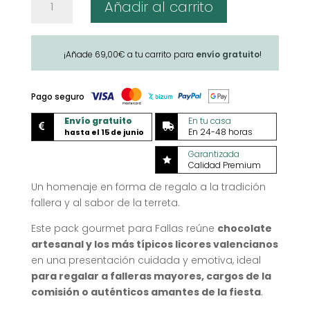
Añadir al carrito
gourmet
'Fallera
con
¡Añade
69,00
€
a tu carrito para
envío gratuito
!
alcohol'
cantidad
Pago seguro
Envío gratuito
En tu casa


En 24-48 horas
hasta el 15 de junio
Garantizada

Calidad Premium
Un homenaje en forma de regalo a la tradición
fallera y al sabor de la terreta.
Este pack gourmet para Fallas reúne
chocolate
artesanal y los más típicos licores valencianos
en una presentación cuidada y emotiva, ideal
para regalar a falleras mayores, cargos de la
comisión o auténticos amantes de la fiesta
.