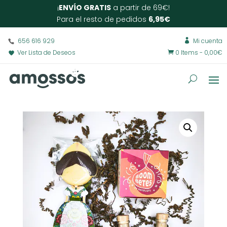
¡
ENVÍO GRATIS
a partir de 69€!
Para el resto de pedidos
6,95€
656 616 929
Mi cuenta

Ver Lista de Deseos
0 Items
-
0,00
€
