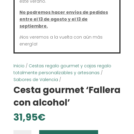
este verano.
No podremos hacer envíos de pedidos
entre el 13 de agosto y el 13 de
septiembre.
¡Nos veremos a la vuelta con aún más
energía!
Inicio
/
Cestas regalo gourmet y cajas regalo
totalmente personalizables y artesanas
/
Sabores de Valencia
/
Cesta gourmet ‘Fallera
con alcohol’
31,95
€
Cesta