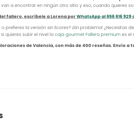
 van a encontrar en ningún otro sitio y eso, cuando quieres s
del fallero, escríbele a Lorena por
WhatsApp al 656 616 929
a
prefieres la versión sin licores? ¡Sin problema! ¿Necesitas det
 quieres subir el nivel la
caja gourmet Fallera premium
es el 
loraciones de Valencia, con más de 400 reseñas. Envío a 
s