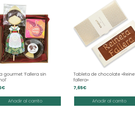
a gourmet ‘Fallera sin
Tableta de chocolate «Reine
hol’
fallera»
5
€
7,65
€
Añadir al carrito
Añadir al carrito