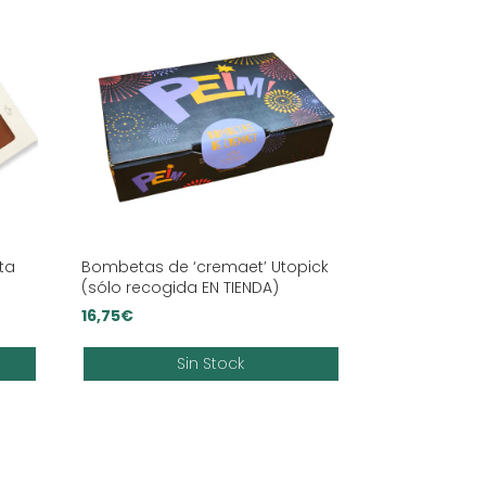
ta
Bombetas de ‘cremaet’ Utopick
(sólo recogida EN TIENDA)
16,75
€
Sin Stock