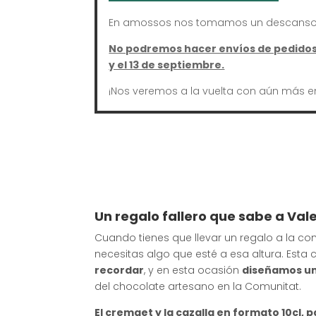
En amossos nos tomamos un descanso 
No podremos hacer envíos de pedidos 
y el 13 de septiembre.
¡Nos veremos a la vuelta con aún más e
Un regalo fallero que sabe a Val
Cuando tienes que llevar un regalo a la comi
necesitas algo que esté a esa altura. Esta 
recordar
, y en esta ocasión
diseñamos un
del chocolate artesano en la Comunitat.
El cremaet y la cazalla en formato 10cl,