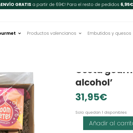
¡
ENVÍO GRATIS
a partir de 69€! Para el resto de pedidos
6,95
ourmet
Productos valencianos
Embutidos y quesos
Inicio
/
Cestas regalo gour
personalizables y artesan
Cesta gourme
alcohol’
31,95
€
Solo quedan 1 disponibles
Añadir al carrit
Cesta