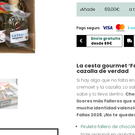
gourmet
'Fallero
¡Añade
69,00
€
a 
con
alcohol'
cantidad
Pago seguro
Envío gratuito


desde 69€
La cesta gourmet ‘Fa
cazalla de verdad
Si hay algo que no falta en
cremaet y la cazalla. Lo 
sabe y lo lleva dentro.
Choc
licores más falleros que 
mucha identidad valenc
Fallas 2026. ¡No te quede
Piruleta fallero de chocol
traje regional en granate