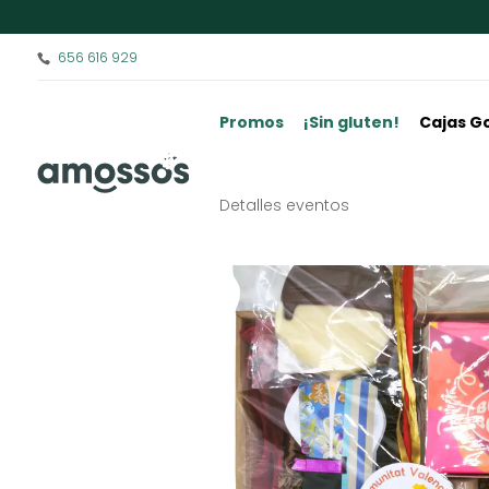
656 616 929
Promos
¡Sin gluten!
Cajas G
Detalles eventos