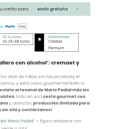
tu carrito para
envío gratuito
!
En tu casa
Garantizada

En 24-48 horas
Calidad
Premium
llero con alcohol’: cremaet y
 los días de Fallas son las picaetasy el
sabemos, y esta cesta gourmet también lo
olate artesanal de Mario Padial más los
existen
, todo en una
cesta gourmet con
iana
y, atención,
producción limitada para
s sin ella y contáctanos!
ate ‘Mario Padial’
— figura artesana con
, verde o azul