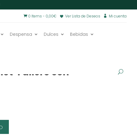
€
0 Items
-
0,00
€
Ver Lista de Deseos
Mi cuenta


Despensa
Dulces
Bebidas
met y cajas regalo totalmente
as
/
Sabores de Valencia
/
t ‘Fallero con
o