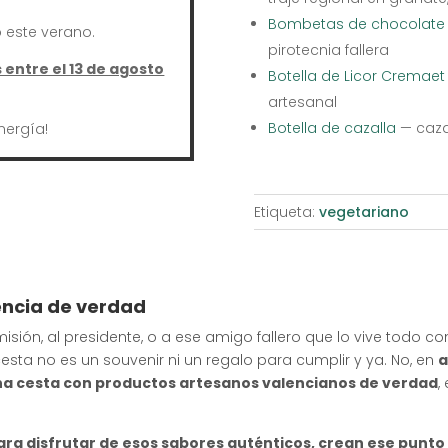
Bombetas de chocolate ‘
este verano.
pirotecnia fallera
entre el 13 de agosto
Botella de Licor Cremaet
artesanal
Botella de cazalla
— caza
nergía!
Etiqueta:
vegetariano
encia de verdad
sión, al presidente, o a ese amigo fallero que lo vive todo con 
cesta no es un souvenir ni un regalo para cumplir y ya. No, en
a
a cesta con productos artesanos valencianos de verdad
,
 para disfrutar de esos sabores auténticos, crean ese punto