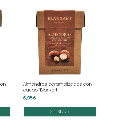
con
Almendras caramelizadas con
cacao ‘Blanxart’
6,95
€
Sin Stock