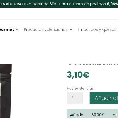
¡
ENVÍO GRATIS
a partir de 69€! Para el resto de pedidos
6,95
ourmet
Productos valencianos
Embutidos y quesos
Inicio
/
Despensa
/
Frutos 
SIN LACTOSA
SIN GLUTEN
Cocktail lux
3,10
€
Hay existencias
Cocktail
Añadir al
luxury
cantidad
¡Añade
69,00
€
a 