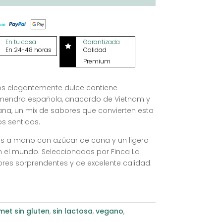
En tu casa
Garantizada

En 24-48 horas
Calidad
Premium
cos elegantemente dulce contiene
lmendra española, anacardo de Vietnam y
a, un mix de sabores que convierten esta
os sentidos.
dos a mano con azúcar de caña y un ligero
n el mundo. Seleccionados por Finca La
res sorprendentes y de excelente calidad.
et sin gluten
,
sin lactosa
,
vegano
,