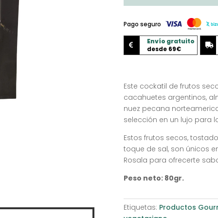
Pago seguro
Envío gratuito


desde 69€
Este cockatil de frutos se
cacahuetes argentinos, a
nuez pecana norteamerican
selección en un lujo para l
Estos frutos secos, tosta
toque de sal, son únicos e
Rosala para ofrecerte sabo
Peso neto: 80gr.
Etiquetas:
Productos Gourm