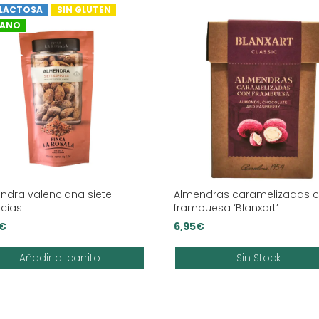
 LACTOSA
SIN GLUTEN
GANO
ndra valenciana siete
Almendras caramelizadas 
cias
frambuesa ‘Blanxart’
€
6,95
€
Añadir al carrito
Sin Stock