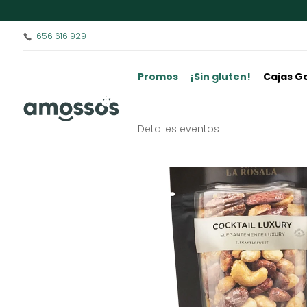
656 616 929
Promos
¡Sin gluten!
Cajas G
Detalles eventos