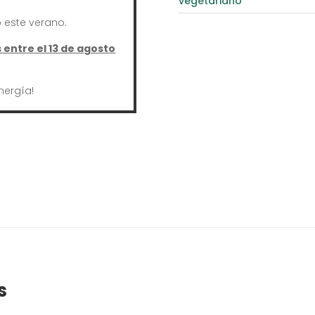
vegetariano
este verano.
entre el 13 de agosto
nergía!
s