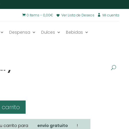
€
0 Items
-
0,00
€
Ver Lista de Deseos
Mi cuenta


Despensa
Dulces
Bebidas
secos
/
VEGANO
ury
 carrito
tu carrito para
envío gratuito
!