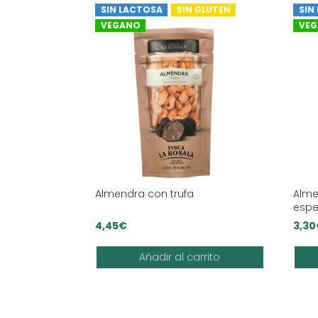
SIN LACTOSA
SIN GLUTEN
SIN
VEGANO
VE
Almendra con trufa
Alme
espe
4,45
€
3,30
Añadir al carrito