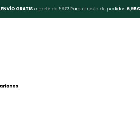
¡
ENVÍO GRATIS
a partir de 69€! Para el resto de pedidos
6,95
tarianos
sto y el 13 de septiembre.