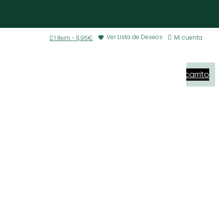
€
Ver Lista de Deseos

Mi cuenta

1 Item
-
11,95
€
Ver carrito