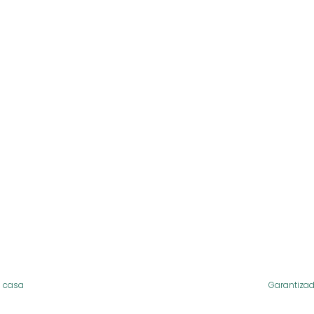

u casa
Garantiza
4-48 horas
Calidad P