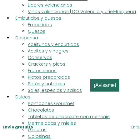
Licores valencianos
Coent
Vinos valencianos | DO Valencia y Utiel-Requena
Embutidos y quesos
Embutidos
Quesos
4,95
€
Despensa
Aceitunas y encurtidos
Aceites y vinagres
Conservas
Sin existencias
Crackers y picos
¡Escribe tu email y te avisaremos cuando tengamos stock!
Frutos secos
Platos preparados
Patés y untables
¡Avísame!
Sales, especias y salsas
Dulces
Pago seguro
Bombones Gourmet
Chocolates
Tabletas de chocolate con mensaje


Mermeladas y mieles
Envío gratuito
En t
Galletas
Golosinas
desde 69€
En 2