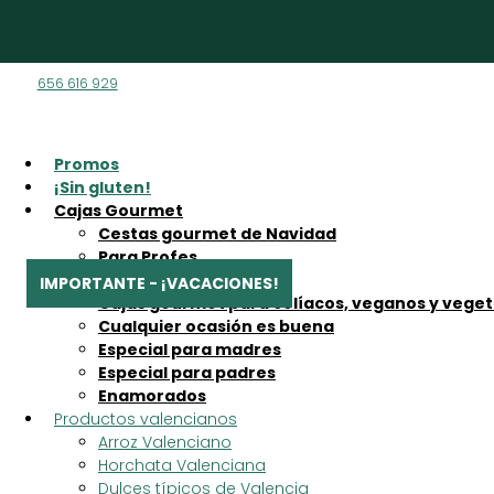
656 616 929
Promos
“Delecto crianza” se ha añadido a tu carrito.
¡Sin gluten!
Cajas Gourmet
Cestas gourmet de Navidad
Para Profes
Sabores de Valencia
Cajas gourmet para celíacos, veganos y vege
Cualquier ocasión es buena
Especial para madres
En amossos nos tomamos un descanso este verano.
Especial para padres
No podremos hacer envíos de pedidos entre el 13 de ago
Enamorados
Productos valencianos
¡Nos veremos a la vuelta con aún más energía!
Arroz Valenciano
Horchata Valenciana
Inicio
/
Embutidos y quesos
/
Embutidos
/
Dulces típicos de Valencia