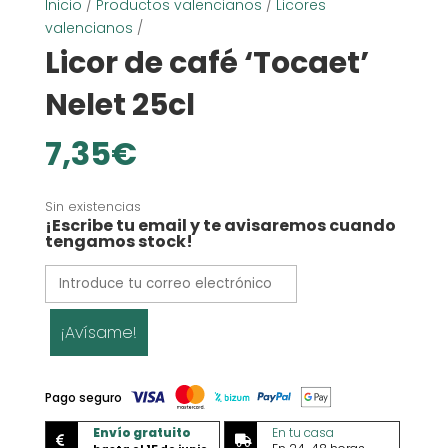
Inicio
/
Productos valencianos
/
Licores
valencianos
/
Licor de café ‘Tocaet’
Nelet 25cl
7,35
€
Sin existencias
¡Escribe tu email y te avisaremos cuando
tengamos stock!
¡Avísame!
Pago seguro
Envío gratuito
En tu casa

