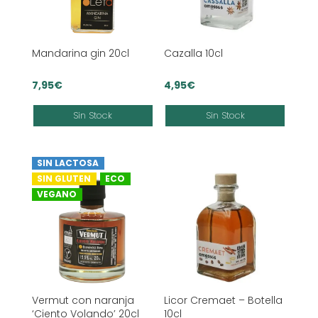
Mandarina gin 20cl
Cazalla 10cl
7,95
€
4,95
€
Sin Stock
Sin Stock
SIN LACTOSA
SIN GLUTEN
ECO
VEGANO
Vermut con naranja
Licor Cremaet – Botella
‘Ciento Volando’ 20cl
10cl