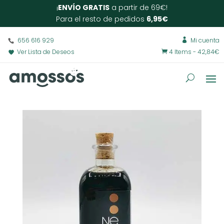
¡
ENVÍO GRATIS
a partir de 69€!
Para el resto de pedidos
6,95€
656 616 929
Mi cuenta

Ver Lista de Deseos
4 Items
-
42,84
€
